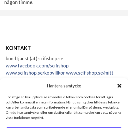
någon timme.
KONTAKT
kundtjanst (at) scifishop.se
www.facebook.com/scifishop
www.scifishop.se/kopvillkor
www.scifishop.se/mitt
konto
Hantera samtycke
Veddestavägen 24
17562 Järfälla
För att ge en bra upplevelse använder vi teknik som cookies för att lagra
Sweden
och/eller komma åt enhetsinformation. När du samtycker till dessa tekniker
kan vi behandla data som surfbeteende eller unika ID:n på denna webbplats.
Om du inte samtycker eller om du återkallar ditt samtycke kan detta påverka
vissa funktioner negativt.