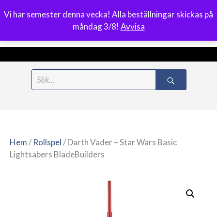
Vi har semester denna vecka! Alla beställningar skickas på
0
måndag 3/8!
Avvisa
Meny
Hoppa
Search
till
for:
innehåll
Hem
/
Rollspel
/ Darth Vader – Star Wars Basic
Lightsabers BladeBuilders