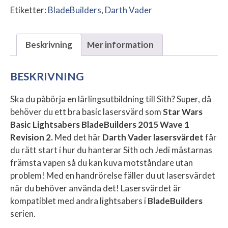
Etiketter:
BladeBuilders
,
Darth Vader
Beskrivning
Mer information
BESKRIVNING
Ska du påbörja en lärlingsutbildning till Sith? Super, då
behöver du ett bra basic lasersvärd som
Star Wars
Basic Lightsabers BladeBuilders 2015 Wave 1
Revision 2.
Med det här
Darth Vader lasersvärdet
får
du rätt start i hur du hanterar Sith och Jedi mästarnas
främsta vapen så du kan kuva motståndare utan
problem! Med en handrörelse fäller du ut lasersvärdet
när du behöver använda det! Lasersvärdet är
kompatiblet med andra lightsabers i
BladeBuilders
serien.