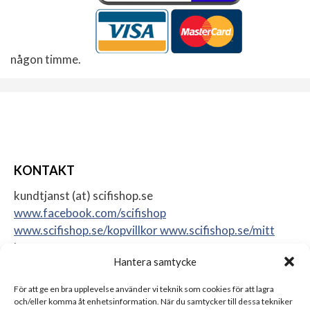
någon timme.
KONTAKT
kundtjanst (at) scifishop.se
www.facebook.com/scifishop
www.scifishop.se/kopvillkor
www.scifishop.se/mitt
konto
Hantera samtycke
Veddestavägen 24
17562 Järfälla
För att ge en bra upplevelse använder vi teknik som cookies för att lagra
Sweden
och/eller komma åt enhetsinformation. När du samtycker till dessa tekniker