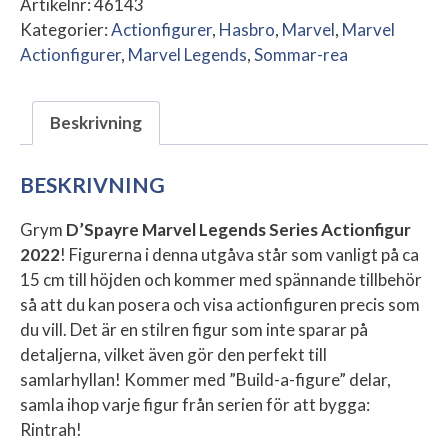
Artikelnr:
46143
Kategorier:
Actionfigurer
,
Hasbro
,
Marvel
,
Marvel
Actionfigurer
,
Marvel Legends
,
Sommar-rea
Beskrivning
BESKRIVNING
Grym
D’Spayre Marvel Legends Series Actionfigur
2022
! Figurerna i denna utgåva står som vanligt på ca
15 cm till höjden och kommer med spännande tillbehör
så att du kan posera och visa actionfiguren precis som
du vill. Det är en stilren figur som inte sparar på
detaljerna, vilket även gör den perfekt till
samlarhyllan! Kommer med ”Build-a-figure” delar,
samla ihop varje figur från serien för att bygga:
Rintrah!