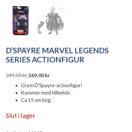
D’SPAYRE MARVEL LEGENDS
SERIES ACTIONFIGUR
349,00
kr
269,00
kr
Det
Det
Grym D’Spayre-actionfigur!
ursprungliga
nuvarande
Kommer med tillbehör,
priset
priset
Ca 15 cm hög.
var:
är:
349,00 kr.
269,00 kr.
Slut i lager