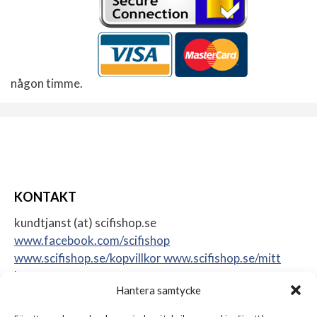
någon timme.
KONTAKT
kundtjanst (at) scifishop.se
www.facebook.com/scifishop
www.scifishop.se/kopvillkor
www.scifishop.se/mitt
konto
Hantera samtycke
Veddestavägen 24
17562 Järfälla