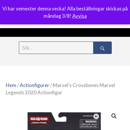
Vi har semester denna vecka! Alla beställningar skickas på
0
måndag 3/8!
Avvisa
Meny
Hoppa
Search
till
for:
innehåll
Hem
/
Actionfigurer
/ Marvel’s Crossbones Marvel
Legends 2020 Actionfigur