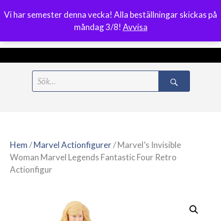
Vi har semester denna vecka! Alla beställningar skickas på
0
måndag 3/8!
Avvisa
Meny
Hoppa
Search
till
for:
innehåll
Hem
/
Marvel Actionfigurer
/ Marvel’s Invisible
Woman Marvel Legends Fantastic Four Retro
Actionfigur