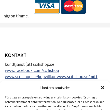
någon timme.
KONTAKT
kundtjanst (at) scifishop.se
www.facebook.com/scifishop
www.scifishop.se/kopvillkor
www.scifishop.se/mitt
konto
Hantera samtycke
Veddestavägen 24
17562 Järfälla
För att ge en bra upplevelse använder vi teknik som cookies för att lagra
Sweden
och/eller komma åt enhetsinformation. När du samtycker till dessa tekniker
kan vi behandla data som surfbeteende eller unika ID:n på denna webbplats.