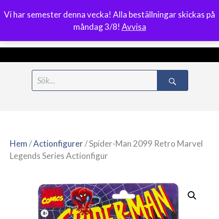
Vi har semester denna vecka! Alla beställningar skickas på
0
måndag 3/8!
Avvisa
Meny
Hoppa
Search
till
for:
innehåll
Hem
/
Actionfigurer
/ Spider-Man 2099 Retro Marvel
Legends Series Actionfigur