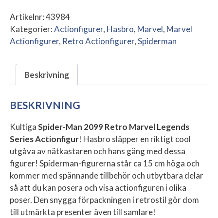
Artikelnr:
43984
Kategorier:
Actionfigurer
,
Hasbro
,
Marvel
,
Marvel
Actionfigurer
,
Retro Actionfigurer
,
Spiderman
Beskrivning
BESKRIVNING
Kultiga
Spider-Man 2099 Retro Marvel Legends
Series Actionfigur
! Hasbro släpper en riktigt cool
utgåva av nätkastaren och hans gäng med dessa
figurer! Spiderman-figurerna står ca 15 cm höga och
kommer med spännande tillbehör och utbytbara delar
så att du kan posera och visa actionfiguren i olika
poser. Den snygga förpackningen i retrostil gör dom
till utmärkta presenter även till samlare!