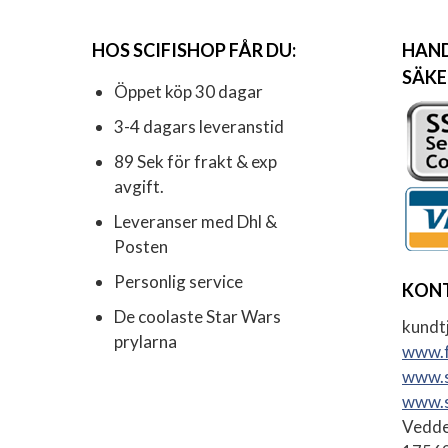
HOS SCIFISHOP FÅR DU:
HAND
SÄKE
Öppet köp 30 dagar
3-4 dagars leveranstid
89 Sek för frakt & exp
avgift.
Leveranser med Dhl &
Posten
Personlig service
KON
De coolaste Star Wars
kundtj
prylarna
www.f
www.s
www.s
Vedde