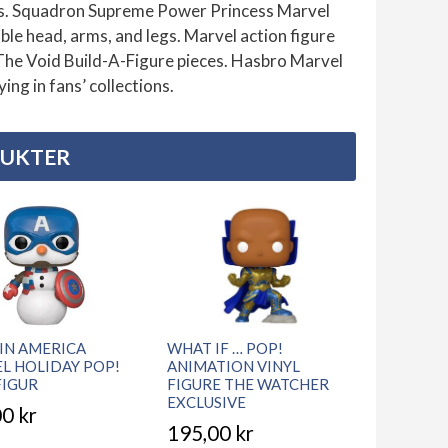
ics. Squadron Supreme Power Princess Marvel
ble head, arms, and legs. Marvel action figure
 The Void Build-A-Figure pieces. Hasbro Marvel
ing in fans’ collections.
DUKTER
IN AMERICA
WHAT IF … POP!
L HOLIDAY POP!
ANIMATION VINYL
FIGUR
FIGURE THE WATCHER
EXCLUSIVE
00
kr
195,00
kr