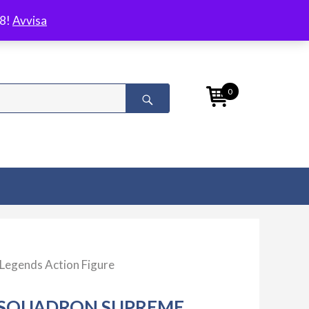
/8!
Avvisa
0
Legends Action Figure
SQUADRON SUPREME