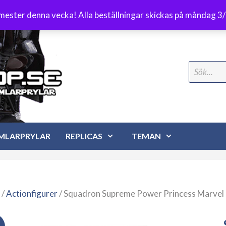
Frakt 89 kr
emester denna vecka! Alla beställningar skickas på måndag 3
Search
for:
MLARPRYLAR
REPLICAS
TEMAN
/
Actionfigurer
/ Squadron Supreme Power Princess Marvel 