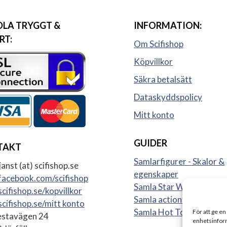
LA TRYGGT &
INFORMATION:
RT:
Om Scifishop
Köpvillkor
Säkra betalsätt
Dataskyddspolicy
Mitt konto
GUIDER
TAKT
Samlarfigurer - Skalor &
anst (at) scifishop.se
egenskaper
acebook.com/scifishop
Samla Star Wars figurer
cifishop.se/kopvillkor
Samla actionfigurer
cifishop.se/mitt konto
Samla Hot Toys
För att ge en
stavägen 24
enhetsinform