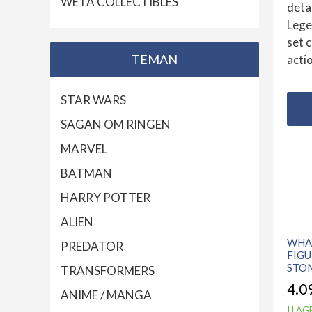
WETA COLLECTIBLES
deta
Lege
set 
TEMAN
actio
STAR WARS
SAGAN OM RINGEN
MARVEL
BATMAN
HARRY POTTER
ALIEN
WHAT
PREDATOR
FIGU
STO
TRANSFORMERS
4.0
ANIME / MANGA
I LAG