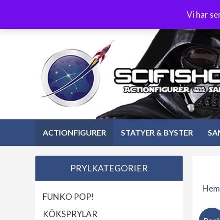
Hoppa
3-4 dagars leverans
Öppet köp 30 dagar
Vi har s
till
Hoppa
innehåll
till
innehåll
ACTIONFIGURER
STATYER & BYSTER
SA
PRYLKATEGORIER
Hem
FUNKO POP!
KÖKSPRYLAR