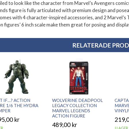
iled to look like the character from Marvel’s Avengers com
nds figure is fully articulated with premium design and posea
comes with 4 character-inspired accessories, and 2 Marvel’s
n figures’ 6 inch scale make them great for posing and display
RELATERADE PRO
 IF…? ACTION
WOLVERINE DEADPOOL
CAPTA
RE 1/6 THE HYDRA
LEGACY COLLECTION
MARVE
MPER
MARVEL LEGENDS
VINYL
ACTION FIGURE
95,00
kr
219,
489,00
kr
ER
I LAGER