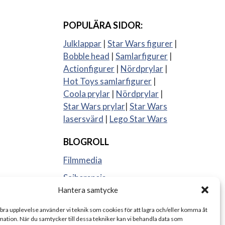
POPULÄRA SIDOR:
Julklappar
|
Star Wars figurer
|
Bobble head
|
Samlarfigurer
|
Actionfigurer
|
Nördprylar
|
Hot Toys samlarfigurer
|
Coola prylar
|
Nördprylar
|
Star Wars prylar
|
Star Wars
lasersvärd
|
Lego Star Wars
BLOGROLL
Filmmedia
Sajberspejs
Hantera samtycke
Strange things
 bra upplevelse använder vi teknik som cookies för att lagra och/eller komma åt
ation. När du samtycker till dessa tekniker kan vi behandla data som