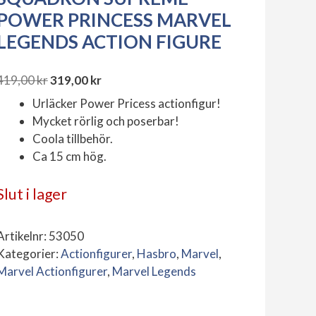
POWER PRINCESS MARVEL
LEGENDS ACTION FIGURE
419,00
kr
319,00
kr
Det
Det
Urläcker Power Pricess actionfigur!
ursprungliga
nuvarande
Mycket rörlig och poserbar!
priset
priset
Coola tillbehör.
var:
är:
Ca 15 cm hög.
419,00 kr.
319,00 kr.
Slut i lager
Artikelnr:
53050
Kategorier:
Actionfigurer
,
Hasbro
,
Marvel
,
Marvel Actionfigurer
,
Marvel Legends