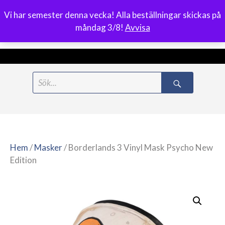
Vi har semester denna vecka! Alla beställningar skickas på
0
måndag 3/8!
Avvisa
Meny
Hoppa
Search
till
for:
innehåll
Hem
/
Masker
/ Borderlands 3 Vinyl Mask Psycho New
Edition