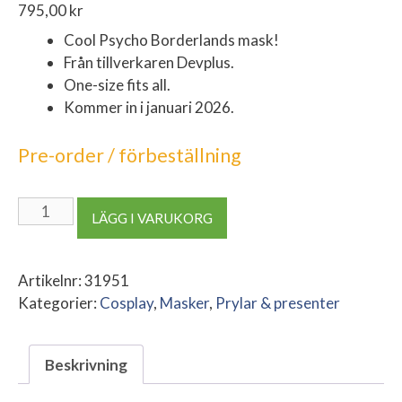
795,00
kr
Cool Psycho Borderlands mask!
Från tillverkaren Devplus.
One-size fits all.
Kommer in i januari 2026.
Pre-order / förbeställning
Borderlands
LÄGG I VARUKORG
3
Vinyl
Mask
Artikelnr:
31951
Psycho
Kategorier:
Cosplay
,
Masker
,
Prylar & presenter
New
Edition
Beskrivning
mängd