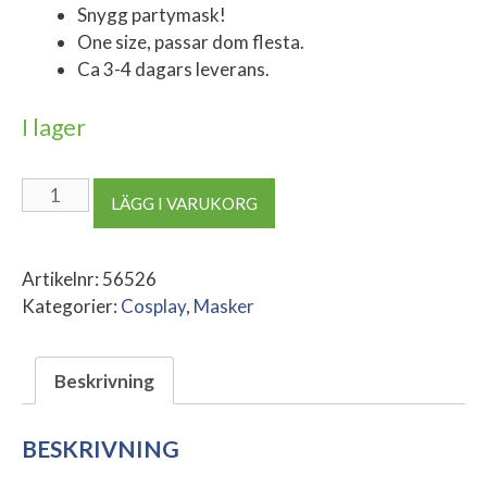
Snygg partymask!
One size, passar dom flesta.
Ca 3-4 dagars leverans.
I lager
Squid
LÄGG I VARUKORG
Game
Doll
Mask
Artikelnr:
56526
mängd
Kategorier:
Cosplay
,
Masker
Beskrivning
BESKRIVNING