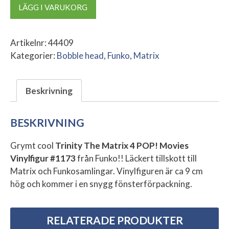
Trinity
LÄGG I VARUKORG
The
Matrix
4
Artikelnr:
44409
POP!
Kategorier:
Bobble head
,
Funko
,
Matrix
Movies
Vinylfigur
Beskrivning
mängd
BESKRIVNING
Grymt cool
Trinity The Matrix 4 POP! Movies
Vinylfigur #1173
från Funko!! Läckert tillskott till
Matrix och Funkosamlingar. Vinylfiguren är ca 9 cm
hög och kommer i en snygg fönsterförpackning.
RELATERADE PRODUKTER