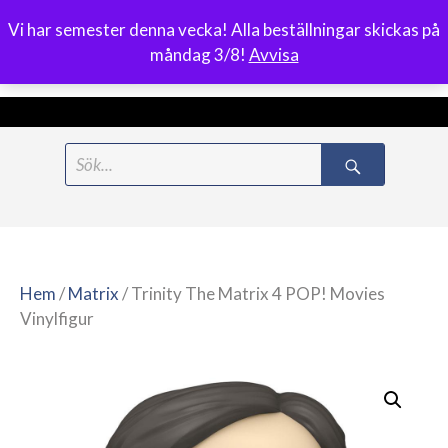
Vi har semester denna vecka! Alla beställningar skickas på
0
måndag 3/8!
Avvisa
Meny
Hoppa
Search
till
for:
innehåll
Hem
/
Matrix
/ Trinity The Matrix 4 POP! Movies
Vinylfigur