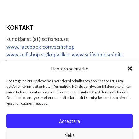
KONTAKT
kundtjanst (at) scifishop.se
www.facebook.com/scifishop
www.scifishop.se/kopvillkor
www.scifishop.se/mitt
konto
Hantera samtycke
Veddestavägen 24
17562 Järfälla
För att ge en bra upplevelse använder vi teknik som cookies för att lagra
Sweden
och/eller komma åt enhetsinformation. När du samtycker till dessa tekniker
kan vi behandla data som surfbeteende eller unika ID:n på denna webbplats.
Om du inte samtycker eller om du återkallar ditt samtycke kan detta påverka
vissa funktioner negativt.
Acceptera
Neka