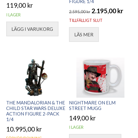
FIGURE 1/4
119,00
kr
2.195,00
kr
2.595,00
kr
I LAGER
Det
Det
TILLFÄLLIGT SLUT
ursprungliga
nuvarande
LÄGG I VARUKORG
LÄS MER
priset
priset
var:
är:
2.595,00 kr.
2.195,00 kr.
THE MANDALORIAN & THE
NIGHTMARE ON ELM
CHILD STAR WARS DELUXE
STREET MUGG
ACTION FIGURE 2-PACK
149,00
kr
1/4
I LAGER
10.995,00
kr