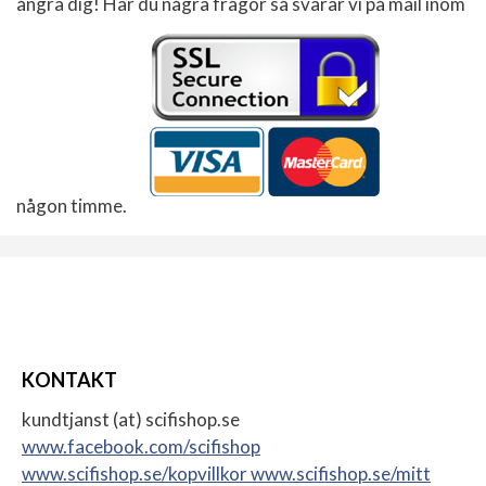
ångra dig! Har du några frågor så svarar vi på mail inom
någon timme.
KONTAKT
kundtjanst (at) scifishop.se
www.facebook.com/scifishop
www.scifishop.se/kopvillkor
www.scifishop.se/mitt