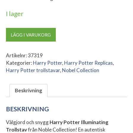
I lager
Harry
LÄGG I VARUKORG
Potter
Illuminating
Trollstav
Artikelnr:
37319
mängd
Kategorier:
Harry Potter
,
Harry Potter Replicas
,
Harry Potter trollstavar
,
Nobel Collection
Beskrivning
BESKRIVNING
Välgjord och snygg
Harry Potter Illuminating
Trollstav
från Noble Collection! En autentisk