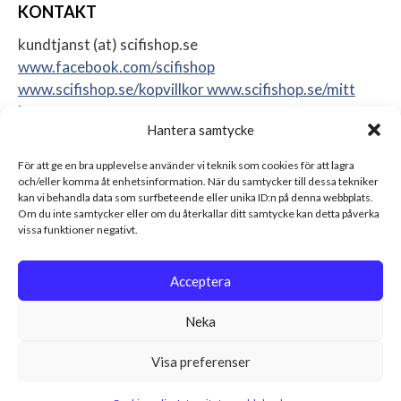
KONTAKT
kundtjanst (at) scifishop.se
www.facebook.com/scifishop
www.scifishop.se/kopvillkor
www.scifishop.se/mitt
konto
Hantera samtycke
Veddestavägen 24
17562 Järfälla
För att ge en bra upplevelse använder vi teknik som cookies för att lagra
Sweden
och/eller komma åt enhetsinformation. När du samtycker till dessa tekniker
kan vi behandla data som surfbeteende eller unika ID:n på denna webbplats.
Om du inte samtycker eller om du återkallar ditt samtycke kan detta påverka
vissa funktioner negativt.
Acceptera
Neka
Visa preferenser
© 2026 Scifishop - Star Wars actionfigurer, samlarprylar &
leksaker Alla rättigheter reserverade.