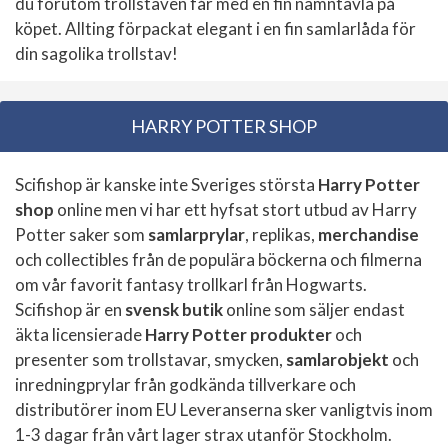
du förutom trollstaven får med en fin namntavla på
köpet. Allting förpackat elegant i en fin samlarlåda för
din sagolika trollstav!
HARRY POTTER SHOP
Scifishop är kanske inte Sveriges största
Harry Potter
shop
online men vi har ett hyfsat stort utbud av Harry
Potter saker som
samlarprylar
, replikas,
merchandise
och collectibles från de populära böckerna och filmerna
om vår favorit fantasy trollkarl från Hogwarts.
Scifishop är en
svensk butik
online som säljer endast
äkta licensierade
Harry Potter produkter
och
presenter som trollstavar, smycken,
samlarobjekt
och
inredningprylar från godkända tillverkare och
distributörer inom EU Leveranserna sker vanligtvis inom
1-3 dagar från vårt lager strax utanför Stockholm.