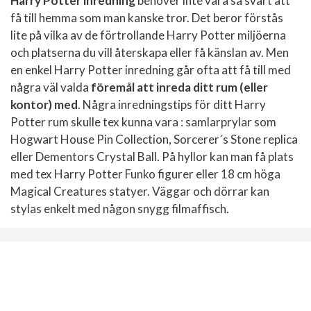
Harry Potter inredning
behöver inte vara så svårt att
få till hemma som man kanske tror. Det beror förstås
lite på vilka av de förtrollande Harry Potter miljöerna
och platserna du vill återskapa eller få känslan av. Men
en enkel Harry Potter inredning går ofta att få till med
några väl valda
föremål att inreda ditt rum (eller
kontor) med
. Några inredningstips för ditt Harry
Potter rum skulle tex kunna vara : samlarprylar som
Hogwart House Pin Collection, Sorcerer´s Stone replica
eller Dementors Crystal Ball. På hyllor kan man få plats
med tex Harry Potter Funko figurer eller 18 cm höga
Magical Creatures statyer. Väggar och dörrar kan
stylas enkelt med någon snygg filmaffisch.