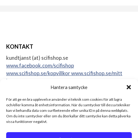
KONTAKT
kundtjanst (at) scifishop.se
www.facebook.com/scifishop
www.scifishop.se/kopvillkor
www.scifishop.se/mitt
konto
Hantera samtycke
Veddestavägen 24
17562 Järfälla
För att ge en bra upplevelse använder vi teknik som cookies för att lagra
Sweden
och/eller komma åt enhetsinformation. När du samtycker till dessa tekniker
kan vi behandla data som surfbeteende eller unika ID:n på denna webbplats.
Om du inte samtycker eller om du återkallar ditt samtycke kan detta påverka
vissa funktioner negativt.