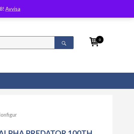
/8!
Avvisa
0
ionfigur
ALPHA PREDATOR 100TH