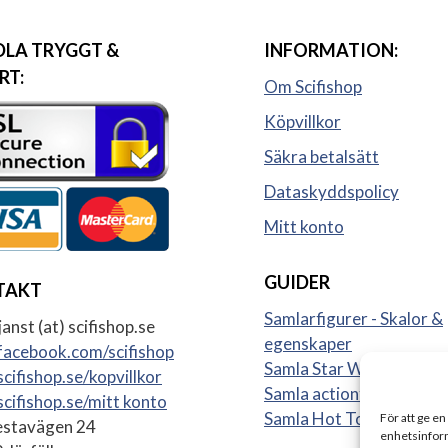
LA TRYGGT &
INFORMATION:
RT:
Om Scifishop
Köpvillkor
Säkra betalsätt
Dataskyddspolicy
Mitt konto
GUIDER
TAKT
Samlarfigurer - Skalor &
anst (at) scifishop.se
egenskaper
acebook.com/scifishop
Samla Star Wars figurer
cifishop.se/kopvillkor
Samla actionfigurer
cifishop.se/mitt konto
Samla Hot Toys
För att ge en
stavägen 24
enhetsinform