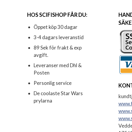
HOS SCIFISHOP FÅR DU:
HAND
SÄKE
Öppet köp 30 dagar
3-4 dagars leveranstid
89 Sek för frakt & exp
avgift.
Leveranser med Dhl &
Posten
Personlig service
KON
De coolaste Star Wars
kundtj
prylarna
www.f
www.s
www.s
Vedde