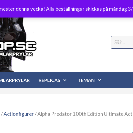
Frakt 89 kr
emester denna vecka! Alla beställningar skickas på måndag 3
Search
for:
MLARPRYLAR
REPLICAS
TEMAN
/
Actionfigurer
/ Alpha Predator 100th Edition Ultimate Act