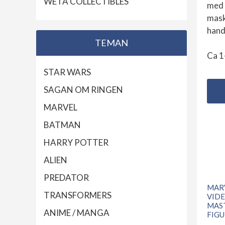
WETA COLLECTIBLES
med 
mask
hand
TEMAN
Ca 1
STAR WARS
SAGAN OM RINGEN
MARVEL
BATMAN
HARRY POTTER
ALIEN
PREDATOR
MARV
TRANSFORMERS
VID
MAS
ANIME / MANGA
FIGU