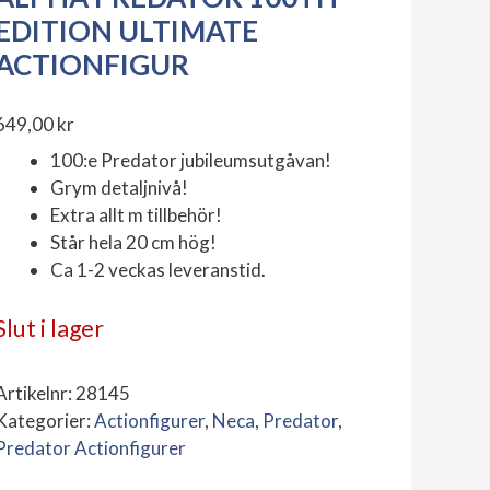
EDITION ULTIMATE
ACTIONFIGUR
649,00
kr
100:e Predator jubileumsutgåvan!
Grym detaljnivå!
Extra allt m tillbehör!
Står hela 20 cm hög!
Ca 1-2 veckas leveranstid.
Slut i lager
Artikelnr:
28145
Kategorier:
Actionfigurer
,
Neca
,
Predator
,
Predator Actionfigurer