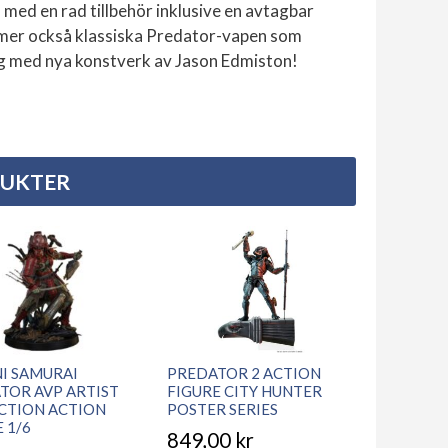
d med en rad tillbehör inklusive en avtagbar
mmer också klassiska Predator-vapen som
ng med nya konstverk av Jason Edmiston!
DUKTER
I SAMURAI
PREDATOR 2 ACTION
TOR AVP ARTIST
FIGURE CITY HUNTER
CTION ACTION
POSTER SERIES
 1/6
849,00
kr