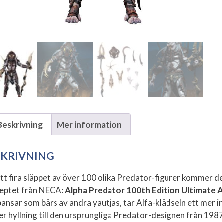
Beskrivning
Mer information
SKRIVNING
att fira släppet av över 100 olika Predator-figurer kommer d
eptet från NECA:
Alpha Predator 100th Edition Ultimate A
pansar som bärs av andra yautjas, tar Alfa-klädseln ett mer i
er hyllning till den ursprungliga Predator-designen från 198