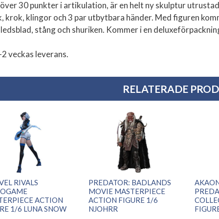
över 30 punkter i artikulation, är en helt ny skulptur utrusta
, krok, klingor och 3 par utbytbara händer. Med figuren ko
ledsblad, stång och shuriken. Kommer i en deluxeförpackni
-2 veckas leverans.
RELATERADE PRO
EL RIVALS
PREDATOR: BADLANDS
AKAON
EOGAME
MOVIE MASTERPIECE
PREDA
TERPIECE ACTION
ACTION FIGURE 1/6
COLLE
RE 1/6 LUNA SNOW
NJOHRR
FIGURE