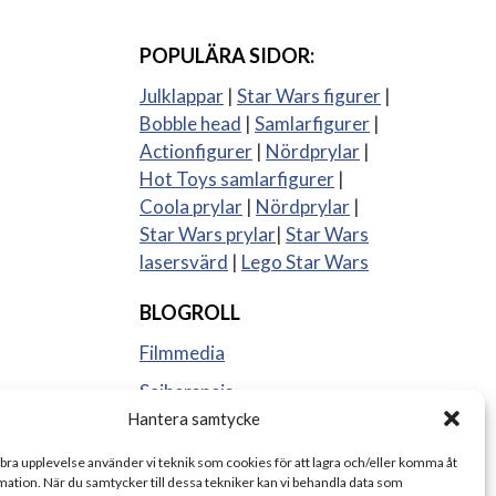
POPULÄRA SIDOR:
Julklappar
|
Star Wars figurer
|
Bobble head
|
Samlarfigurer
|
Actionfigurer
|
Nördprylar
|
Hot Toys samlarfigurer
|
Coola prylar
|
Nördprylar
|
Star Wars prylar
|
Star Wars
lasersvärd
|
Lego Star Wars
BLOGROLL
Filmmedia
Sajberspejs
Hantera samtycke
Strange things
 bra upplevelse använder vi teknik som cookies för att lagra och/eller komma åt
ation. När du samtycker till dessa tekniker kan vi behandla data som