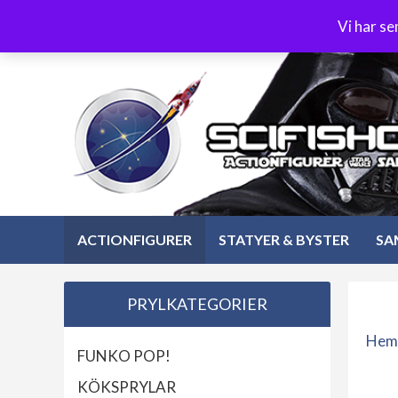
Hoppa
3-4 dagars leverans
Öppet köp 30 dagar
Vi har s
till
Hoppa
innehåll
till
innehåll
ACTIONFIGURER
STATYER & BYSTER
SA
PRYLKATEGORIER
Hem
FUNKO POP!
KÖKSPRYLAR