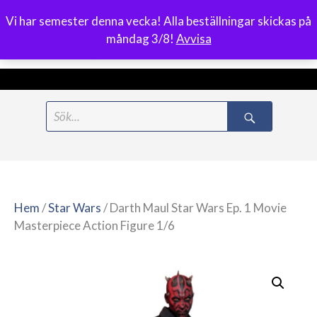
Vi har semester denna vecka! Alla beställningar skickas på
0
måndag 3/8!
Avvisa
Meny
Hoppa
Search
till
for:
innehåll
Hem
/
Star Wars
/ Darth Maul Star Wars Ep. 1 Movie
Masterpiece Action Figure 1/6