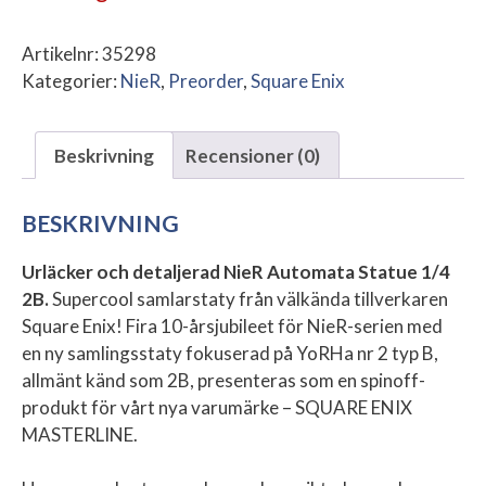
Artikelnr:
35298
Kategorier:
NieR
,
Preorder
,
Square Enix
Beskrivning
Recensioner (0)
BESKRIVNING
Urläcker och detaljerad NieR Automata Statue 1/4
2B.
Supercool samlarstaty från välkända tillverkaren
Square Enix! Fira 10-årsjubileet för NieR-serien med
en ny samlingsstaty fokuserad på YoRHa nr 2 typ B,
allmänt känd som 2B, presenteras som en spinoff-
produkt för vårt nya varumärke – SQUARE ENIX
MASTERLINE.