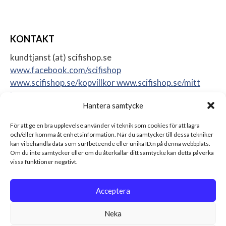
KONTAKT
kundtjanst (at) scifishop.se
www.facebook.com/scifishop
www.scifishop.se/kopvillkor
www.scifishop.se/mitt
konto
Hantera samtycke
Veddestavägen 24
17562 Järfälla
För att ge en bra upplevelse använder vi teknik som cookies för att lagra
Sweden
och/eller komma åt enhetsinformation. När du samtycker till dessa tekniker
kan vi behandla data som surfbeteende eller unika ID:n på denna webbplats.
Om du inte samtycker eller om du återkallar ditt samtycke kan detta påverka
vissa funktioner negativt.
Acceptera
Neka