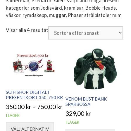
Spiderman, Predator, Alien. Välj bland roliga present
kategorier som Jedisvärd, kramisar, Bobble Heads,
väskor, rymdskepp, muggar, Phaser strålpistoler m.m
Visar alla 4 resultat
Sortera
efter
senaste
SCIFISHOP DIGITALT
PRESENTKORT 350-750 KR
VENOM BUST BANK
SPARBÖSSA
350,00
kr
–
750,00
kr
329,00
kr
Prisintervall:
I LAGER
I LAGER
350,00 kr
VÄLJ ALTERNATIV