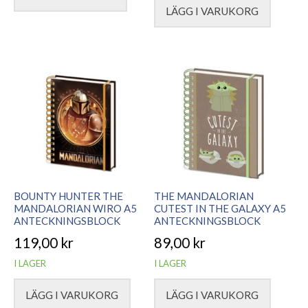
till
LÄGG I VARUKORG
Den
750,00 kr
här
produkten
har
flera
varianter.
De
olika
alternativen
kan
väljas
BOUNTY HUNTER THE
THE MANDALORIAN
på
MANDALORIAN WIRO A5
CUTEST IN THE GALAXY A5
ANTECKNINGSBLOCK
ANTECKNINGSBLOCK
produktsidan
119,00
kr
89,00
kr
I LAGER
I LAGER
LÄGG I VARUKORG
LÄGG I VARUKORG