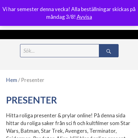
Vi har semester denna vecka! Alla beställningar skickas på
0
måndag 3/8!
Avvisa
Meny
Hoppa
Search
till
for:
innehåll
Hem
/ Presenter
PRESENTER
Hitta roliga presenter & prylar online! På denna sida
hittar du roliga saker från sci fi och kultfilmer som Star
Wars, Batman, Star Trek, Avengers, Terminator,