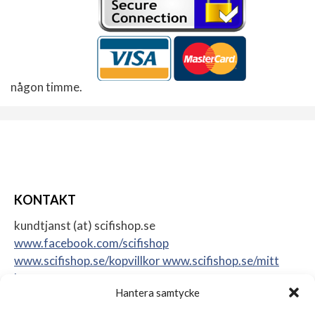
någon timme.
KONTAKT
kundtjanst (at) scifishop.se
www.facebook.com/scifishop
www.scifishop.se/kopvillkor
www.scifishop.se/mitt
konto
Hantera samtycke
Veddestavägen 24
17562 Järfälla