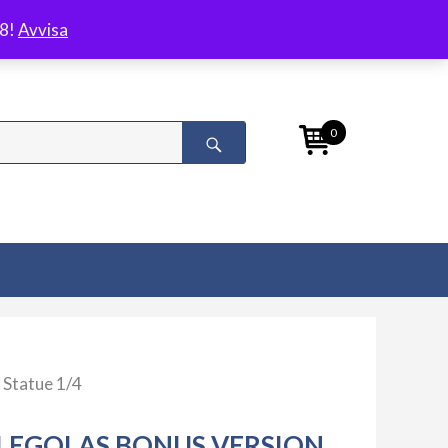
/8!
Avvisa
0
 Statue 1/4
LEGOLAS BONUS VERSION