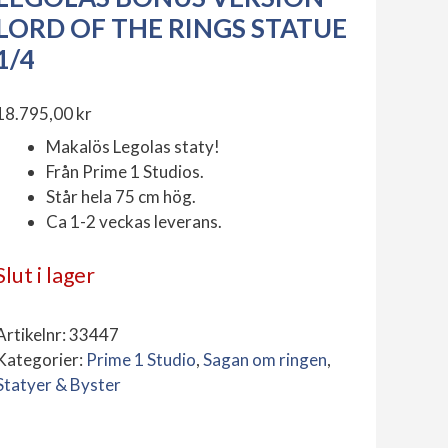
LORD OF THE RINGS STATUE
1/4
18.795,00
kr
Makalös Legolas staty!
Från Prime 1 Studios.
Står hela 75 cm hög.
Ca 1-2 veckas leverans.
Slut i lager
Artikelnr:
33447
Kategorier:
Prime 1 Studio
,
Sagan om ringen
,
Statyer & Byster