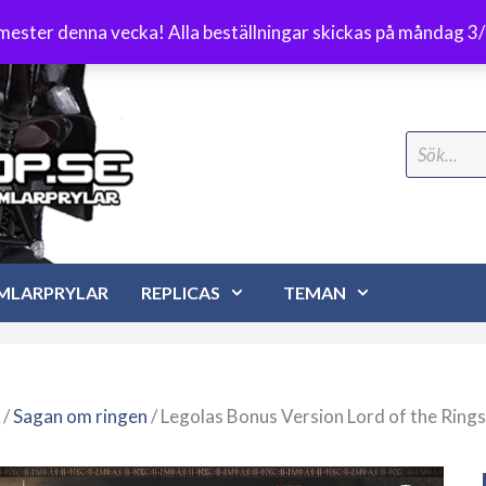
Frakt 89 kr
emester denna vecka! Alla beställningar skickas på måndag 3
Search
for:
MLARPRYLAR
REPLICAS
TEMAN
/
Sagan om ringen
/ Legolas Bonus Version Lord of the Rings