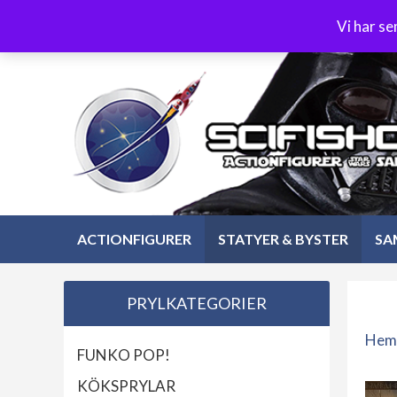
Hoppa
3-4 dagars leverans
Öppet köp 30 dagar
Vi har s
till
Hoppa
innehåll
till
innehåll
ACTIONFIGURER
STATYER & BYSTER
SA
PRYLKATEGORIER
Hem
FUNKO POP!
KÖKSPRYLAR