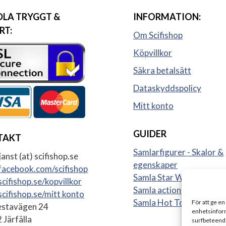
LA TRYGGT &
INFORMATION:
RT:
Om Scifishop
Köpvillkor
Säkra betalsätt
Dataskyddspolicy
Mitt konto
GUIDER
TAKT
Samlarfigurer - Skalor &
anst (at) scifishop.se
egenskaper
acebook.com/scifishop
Samla Star Wars figurer
cifishop.se/kopvillkor
Samla actionfigurer
cifishop.se/mitt konto
Samla Hot Toys
För att ge en
stavägen 24
enhetsinform
 Järfälla
surfbeteende