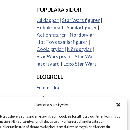
POPULÄRA SIDOR:
Julklappar
|
Star Wars figurer
|
Bobble head
|
Samlarfigurer
|
Actionfigurer
|
Nördprylar
|
Hot Toys samlarfigurer
|
Coola prylar
|
Nördprylar
|
Star Wars prylar
|
Star Wars
lasersvärd
|
Lego Star Wars
BLOGROLL
Filmmedia
Sajberspejs
Hantera samtycke
Strange things
 bra upplevelse använder vi teknik som cookies för att lagra och/eller komma åt
ation. När du samtycker till dessa tekniker kan vi behandla data som
 eller unika ID:n på denna webbplats. Om du inte samtycker eller om du