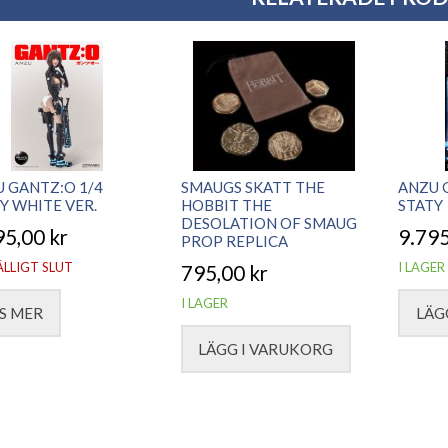
 GANTZ:O 1/4
SMAUGS SKATT THE
ANZU 
Y WHITE VER.
HOBBIT THE
STATY
DESOLATION OF SMAUG
95,00
kr
9.79
PROP REPLICA
ÄLLIGT SLUT
I LAGER
795,00
kr
I LAGER
S MER
LÄG
LÄGG I VARUKORG