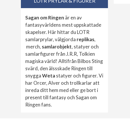
LOTR PRYLAR & FIGURER
Sagan om Ringen
är en av
fantasyvärldens mest uppskattade
skapelser. Här hittar du LOTR
samlarprylar, välgjorda
replikas
,
merch,
samlarobjekt
, statyer och
samlarfigurer från J.R.R, Tolkien
magiska värld! Alltifrån Bilbos Sting
svärd, den älssskade Ringen till
snygga
Weta
statyer och figurer. Vi
har Orcer, Alver och trollkarlar att
inreda ditt hem med eller ge bort i
present till fantasy och Sagan om
Ringen fans.