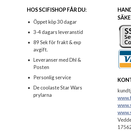
HOS SCIFISHOP FÅR DU:
HAND
SÄKE
Öppet köp 30 dagar
3-4 dagars leveranstid
89 Sek för frakt & exp
avgift.
Leveranser med Dhl &
Posten
Personlig service
KON
De coolaste Star Wars
kundtj
prylarna
www.f
www.s
www.s
Vedde
17562