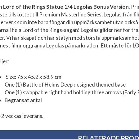
m
Lord of the Rings Statue 1/4
Legolas Bonus Version
. Pr
te tillskottet till Premium Masterline Series, Legolas från fi
erverk som inte bara fångar din uppmärksamhet utan också b
arna i hela Lord of the Rings-sagan! Legolas glider ner för tr
er. Vi har skapat den här statyn med största uppmärksamhet 
mest filmnoggranna Legolas på marknaden! Ett måste för LO
ljer:
Size: 75 x 45.2 x 58.9 cm
One (1) Battle of Helms Deep designed themed base
One (1) swappable right hand holding three arrows (Early
Begränsat antal
-2 veckas leverans.
RELATERADE PRO