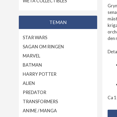
WETA COLLECTIBLES
Gry
senas
mäst
TEMAN
krig
orch
STAR WARS
den 
SAGAN OM RINGEN
Deta
MARVEL
BATMAN
HARRY POTTER
ALIEN
PREDATOR
Ca 1
TRANSFORMERS
ANIME / MANGA