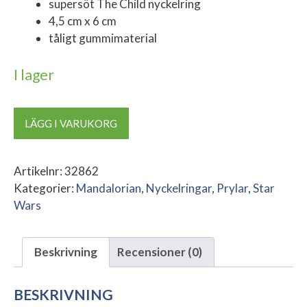
supersöt The Child nyckelring
4,5 cm x 6 cm
tåligt gummimaterial
I lager
Gumminyckelring
LÄGG I VARUKORG
Mandalorian
The
Child
Artikelnr:
32862
mängd
Kategorier:
Mandalorian
,
Nyckelringar
,
Prylar
,
Star
Wars
Beskrivning
Recensioner (0)
BESKRIVNING