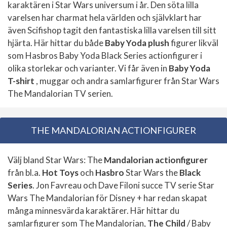
karaktären i Star Wars universum i år. Den söta lilla
varelsen har charmat hela världen och självklart har
även Scifishop tagit den fantastiska lilla varelsen till sitt
hjärta. Här hittar du både
Baby Yoda plush
figurer likväl
som Hasbros Baby Yoda Black Series actionfigurer i
olika storlekar och varianter. Vi får även in
Baby Yoda
T-shirt
, muggar och andra samlarfigurer från Star Wars
The Mandalorian TV serien.
THE MANDALORIAN ACTIONFIGURER
Välj bland Star Wars: The
Mandalorian actionfigurer
från bl.a.
Hot Toys
och
Hasbro
Star Wars the
Black
Series
. Jon Favreau och Dave Filoni succe TV serie Star
Wars The Mandalorian för Disney + har redan skapat
många minnesvärda karaktärer. Här hittar du
samlarfigurer som The Mandalorian,
The Child
/ Baby