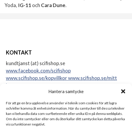
Yoda,
IG-11
och
Cara Dune
.
KONTAKT
kundtjanst (at) scifishop.se
www.facebook.com/scifishop
www.scifishop.se/kopvillkor
www.scifishop.se/mitt
konto
Hantera samtycke
Veddestavägen 24
17562 Järfälla
För att ge en bra upplevelse använder vi teknik som cookies för att lagra
Sweden
och/eller komma åt enhetsinformation. När du samtycker till dessa tekniker
kan vi behandla data som surfbeteende eller unika ID:n på denna webbplats.
Om du inte samtycker eller om du återkallar ditt samtycke kan detta påverka
vissa funktioner negativt.