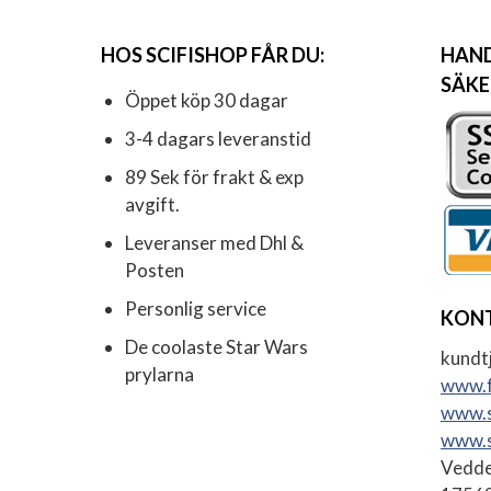
HOS SCIFISHOP FÅR DU:
HAND
SÄKE
Öppet köp 30 dagar
3-4 dagars leveranstid
89 Sek för frakt & exp
avgift.
Leveranser med Dhl &
Posten
Personlig service
KON
De coolaste Star Wars
kundtj
prylarna
www.f
www.s
www.s
Vedde