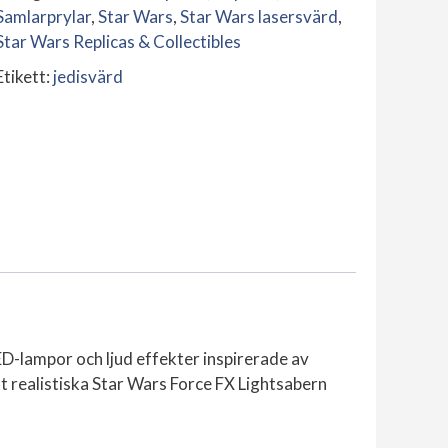
Force
Samlarprylar
,
Star Wars
,
Star Wars lasersvärd
,
FX
Star Wars Replicas & Collectibles
Elite
Etikett:
jedisvärd
Lightsaber
mängd
-lampor och ljud effekter inspirerade av
t realistiska Star Wars Force FX Lightsabern