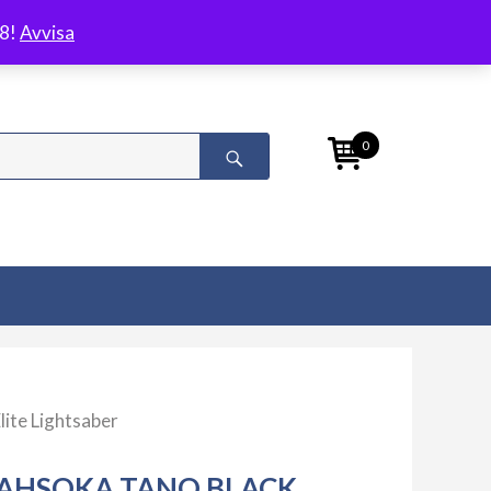
/8!
Avvisa
0
lite Lightsaber
AHSOKA TANO BLACK