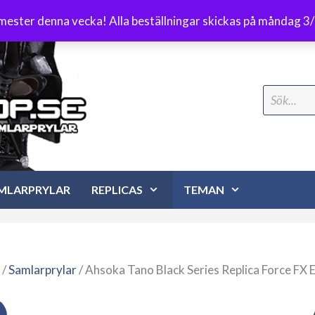
Frakt 89 kr
emester denna vecka! Alla beställningar skickas på måndag 3
Search
for:
MLARPRYLAR
REPLICAS
TEMAN
/
Samlarprylar
/ Ahsoka Tano Black Series Replica Force FX E