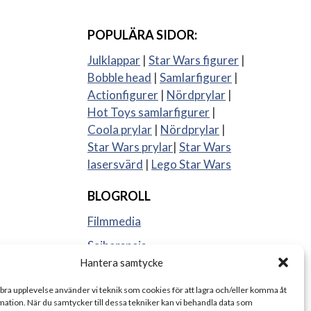
POPULÄRA SIDOR:
Julklappar
|
Star Wars figurer
|
Bobble head
|
Samlarfigurer
|
Actionfigurer
|
Nördprylar
|
Hot Toys samlarfigurer
|
Coola prylar
|
Nördprylar
|
Star Wars prylar
|
Star Wars
lasersvärd
|
Lego Star Wars
BLOGROLL
Filmmedia
Sajberspejs
Hantera samtycke
Strange things
 bra upplevelse använder vi teknik som cookies för att lagra och/eller komma åt
ation. När du samtycker till dessa tekniker kan vi behandla data som