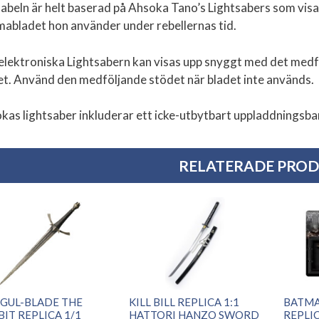
sabeln är helt baserad på Ahsoka Tano’s Lightsabers som visas
mabladet hon använder under rebellernas tid.
elektroniska Lightsabern kan visas upp snyggt med det medfö
et. Använd den medföljande stödet när bladet inte används.
kas lightsaber inkluderar ett icke-utbytbart uppladdningsbar
RELATERADE PRO
GUL-BLADE THE
KILL BILL REPLICA 1:1
BATMA
IT REPLICA 1/1
HATTORI HANZO SWORD
REPLI