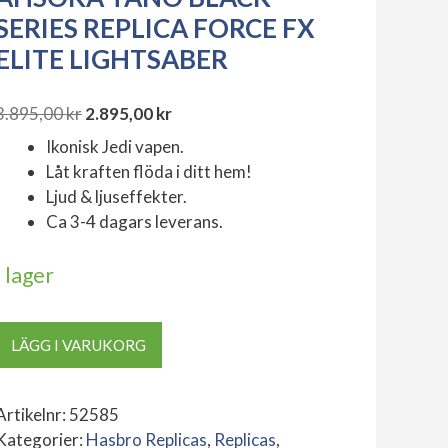
SERIES REPLICA FORCE FX
ELITE LIGHTSABER
3.895,00
kr
2.895,00
kr
Det
Det
Ikonisk Jedi vapen.
ursprungliga
nuvarande
Låt kraften flöda i ditt hem!
priset
priset
Ljud & ljuseffekter.
var:
är:
Ca 3-4 dagars leverans.
3.895,00 kr.
2.895,00 kr.
I lager
Ahsoka
LÄGG I VARUKORG
Tano
Black
Series
Artikelnr:
52585
Replica
Kategorier:
Hasbro Replicas
,
Replicas
,