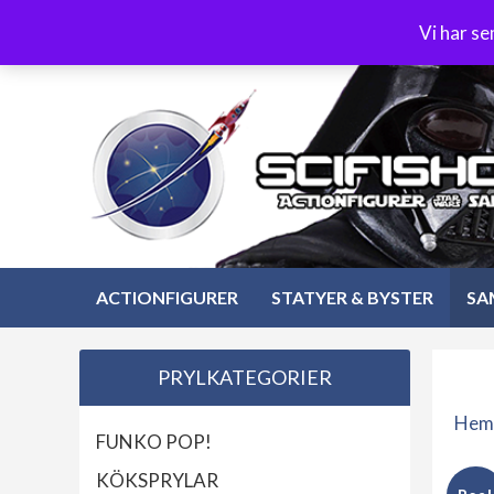
Hoppa
3-4 dagars leverans
Öppet köp 30 dagar
Vi har s
till
Hoppa
innehåll
till
innehåll
ACTIONFIGURER
STATYER & BYSTER
SA
PRYLKATEGORIER
Hem
FUNKO POP!
KÖKSPRYLAR