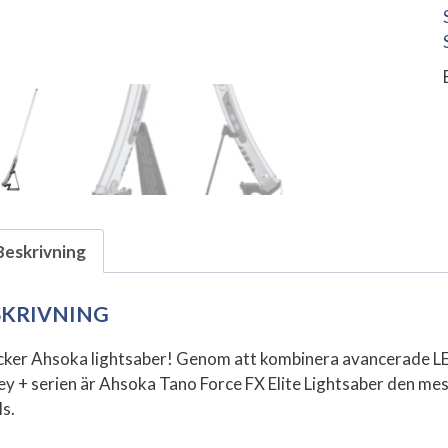
Beskrivning
SKRIVNING
cker Ahsoka lightsaber! Genom att kombinera avancerade LED
ey + serien är Ahsoka Tano Force FX Elite Lightsaber den mes
ls.