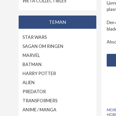
WETA COLLECTIBLES
Ljus
plas
TEMAN
Den 
blad
STAR WARS
Ahso
SAGAN OM RINGEN
MARVEL
BATMAN
HARRY POTTER
ALIEN
PREDATOR
TRANSFORMERS
ANIME / MANGA
MOR
HOBB