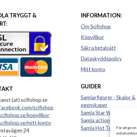
LA TRYGGT &
INFORMATION:
RT:
Om Scifishop
Köpvillkor
Säkra betalsätt
Dataskyddspolicy
Mitt konto
GUIDER
TAKT
Samlarfigurer - Skalor &
anst (at) scifishop.se
egenskaper
acebook.com/scifishop
Samla Star Wars figurer
cifishop.se/kopvillkor
Samla actionfigurer
cifishop.se/mitt konto
Samla Hot Toys
För att ge en
stavägen 24
enhetsinform