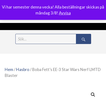
Vi har semester denna vecka! Alla beställningar skickas på
0
måndag 3/8!
Avvisa
Meny
Hoppa
Search
till
for:
innehåll
Hem
/
Hasbro
/ Boba Fett’s EE-3 Star Wars Nerf LMTD
Blaster