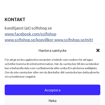
KONTAKT
kundtjanst (at) scifishop.se
www.facebook.com/scifishop
www.scifishop.se/kopvillkor
www.scifishop.se/mitt
konto
Hantera samtycke
Veddestavägen 24
17562 Järfälla
För att ge en bra upplevelse använder vi teknik som cookies för att lagra
Sweden
och/eller komma åt enhetsinformation. När du samtycker till dessa tekniker
kan vi behandla data som surfbeteende eller unika ID:n på denna webbplats.
Om du inte samtycker eller om du återkallar ditt samtycke kan detta påverka
vissa funktioner negativt.
Acceptera
Neka