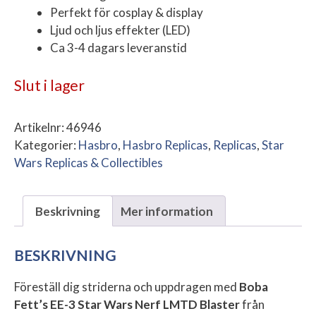
Perfekt för cosplay & display
Ljud och ljus effekter (LED)
Ca 3-4 dagars leveranstid
Slut i lager
Artikelnr:
46946
Kategorier:
Hasbro
,
Hasbro Replicas
,
Replicas
,
Star
Wars Replicas & Collectibles
Beskrivning
Mer information
BESKRIVNING
Föreställ dig striderna och uppdragen med
Boba
Fett’s EE-3 Star Wars Nerf LMTD Blaster
från