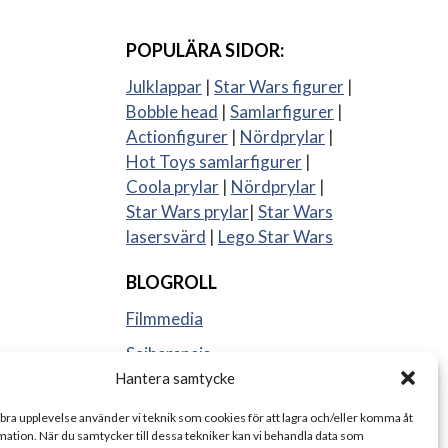
POPULÄRA SIDOR:
Julklappar
|
Star Wars figurer
|
Bobble head
|
Samlarfigurer
|
Actionfigurer
|
Nördprylar
|
Hot Toys samlarfigurer
|
Coola prylar
|
Nördprylar
|
Star Wars prylar
|
Star Wars
lasersvärd
|
Lego Star Wars
BLOGROLL
Filmmedia
Sajberspejs
Hantera samtycke
Strange things
 bra upplevelse använder vi teknik som cookies för att lagra och/eller komma åt
ation. När du samtycker till dessa tekniker kan vi behandla data som