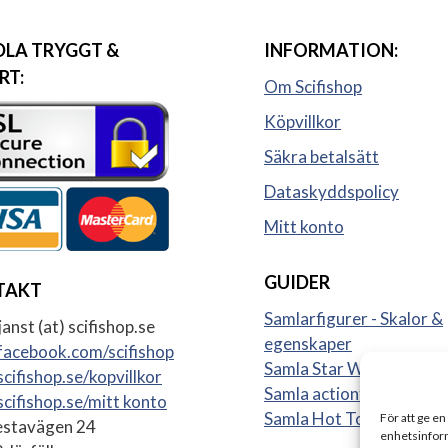
LA TRYGGT &
INFORMATION:
RT:
Om Scifishop
Köpvillkor
Säkra betalsätt
Dataskyddspolicy
Mitt konto
GUIDER
TAKT
Samlarfigurer - Skalor &
anst (at) scifishop.se
egenskaper
acebook.com/scifishop
Samla Star Wars figurer
cifishop.se/kopvillkor
Samla actionfigurer
cifishop.se/mitt konto
Samla Hot Toys
För att ge en
stavägen 24
enhetsinform