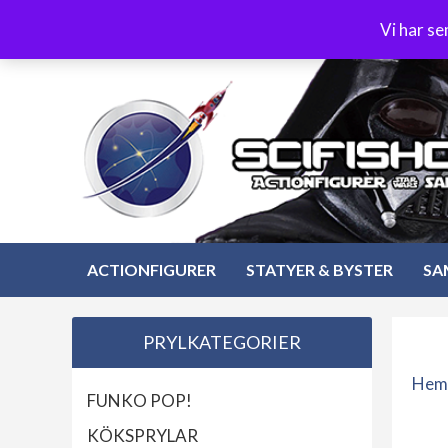
Hoppa
3-4 dagars leverans
Öppet köp 30 dagar
Vi har s
till
Hoppa
innehåll
till
innehåll
ACTIONFIGURER
STATYER & BYSTER
SA
PRYLKATEGORIER
Hem
FUNKO POP!
KÖKSPRYLAR