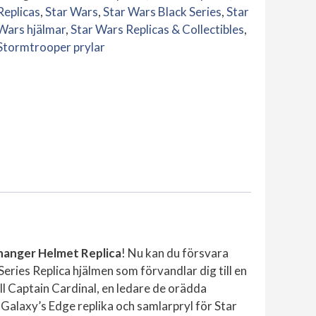
Changer
Replicas
,
Star Wars
,
Star Wars Black Series
,
Star
Helmet
Wars hjälmar
,
Star Wars Replicas & Collectibles
,
Replica
Stormtrooper prylar
mängd
hanger Helmet Replica
! Nu kan du försvara
ries Replica hjälmen som förvandlar dig till en
ll Captain Cardinal, en ledare de orädda
Galaxy’s Edge replika och samlarpryl för Star