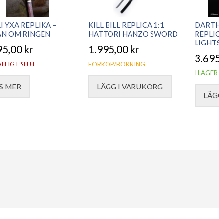
I YXA REPLIKA –
KILL BILL REPLICA 1:1
DARTH
AN OM RINGEN
HATTORI HANZO SWORD
REPLIC
LIGHT
95,00
kr
1.995,00
kr
3.69
ÄLLIGT SLUT
FÖRKÖP/BOKNING
I LAGER
S MER
LÄGG I VARUKORG
LÄG