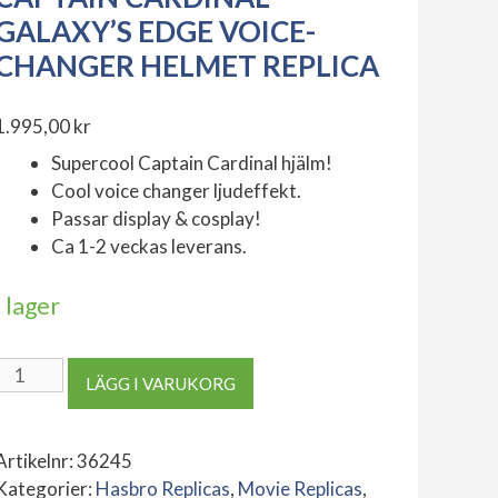
GALAXY’S EDGE VOICE-
CHANGER HELMET REPLICA
1.995,00
kr
Supercool Captain Cardinal hjälm!
Cool voice changer ljudeffekt.
Passar display & cosplay!
Ca 1-2 veckas leverans.
I lager
Captain
LÄGG I VARUKORG
Cardinal
Galaxy's
Edge
Artikelnr:
36245
Voice-
Kategorier:
Hasbro Replicas
,
Movie Replicas
,