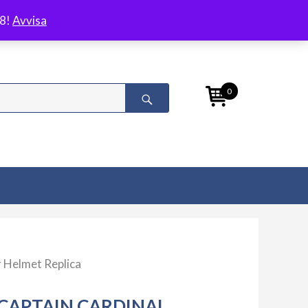
/8!
Avvisa
0
r Helmet Replica
CAPTAIN CARDINAL