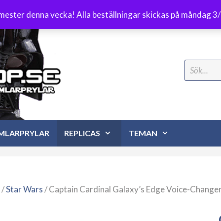
Frakt 89 kr
emester denna vecka! Alla beställningar skickas på måndag 3
Search
for:
MLARPRYLAR
REPLICAS
TEMAN
/
Star Wars
/ Captain Cardinal Galaxy’s Edge Voice-Change