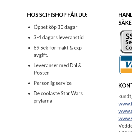
HOS SCIFISHOP FÅR DU:
HAND
SÄKE
Öppet köp 30 dagar
3-4 dagars leveranstid
89 Sek för frakt & exp
avgift.
Leveranser med Dhl &
Posten
Personlig service
KON
De coolaste Star Wars
kundtj
prylarna
www.f
www.s
www.s
Vedde