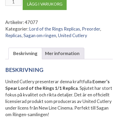
Eomer's
LÄGG I VARUKORG
Spear
Lord
of
Artikelnr:
47077
the
Kategorier:
Lord of the Rings Replicas
,
Preorder
,
Rings
Replicas
,
Sagan om ringen
,
United Cutlery
1/1
Replica
Beskrivning
Mer information
mängd
BESKRIVNING
United Cutlery presenterar denna kraftfulla
Eomer’s
Spear Lord of the Rings 1/1 Replica
. Spjutet har stort
fokus på kvalitet och rikta detaljer. Det är en officiellt
licensierad produkt som produceras av United Cutlery
under licens från New Line Cinema. Perfekt till Sagan
om Ringen-samlingen!