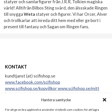
statyer och samlarfigurer från J.R.R, Tolkien magiska
värld! Alltifrån Bilbos Sting svärd, den älssskade Ringen
till snygga
Weta
statyer och figurer. Vi har Orcer, Alver
och trollkarlar att inreda ditt hem med eller ge bort i
present till fantasy och Sagan om Ringen fans.
KONTAKT
kundtjanst (at) scifishop.se
www.facebook.com/scifishop
www.scifishop.se/kopvillkor
www.scifishop.se/mitt
konto
Hantera samtycke
Veddestavägen 24
17562 Järfälla
För att ge en bra upplevelse använder vi teknik som cookies för att lagra