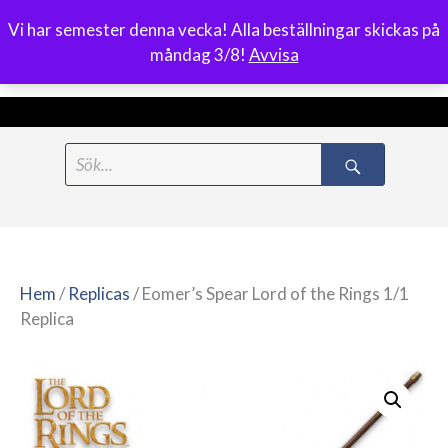
Vi har semester denna vecka! Alla beställningar skickas på
0
måndag 3/8!
Avvisa
Meny
Hoppa
Search
till
for:
innehåll
Hem
/
Replicas
/ Eomer’s Spear Lord of the Rings 1/1
Replica