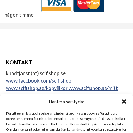
någon timme.
KONTAKT
kundtjanst (at) scifishop.se
www.facebook.com/scifishop
www.scifishop.se/kopvillkor
www.scifishop.se/mitt
konto
Hantera samtycke
Veddestavägen 24
17562 Järfälla
För att ge en bra upplevelse använder vi teknik som cookies för att lagra
Sweden
och/eller komma åt enhetsinformation. När du samtycker till dessa tekniker
kan vi behandla data som surfbeteende eller unika ID:n på denna webbplats.
Om du inte samtycker eller om du återkallar ditt samtycke kan detta påverka