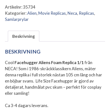
Artikelnr:
35734
Kategorier:
Alien
,
Movie Replicas
,
Neca
,
Replicas
,
Samlarprylar
Beskrivning
BESKRIVNING
Cool
Facehugger Aliens Foam Replica 1/1
från
NECA!
Som i 1986-skräckklassikern Aliens, mäter
denna replika i full storlek nästan 105 cm lång och har
en böjbar svans. Life Size Facehugger är gjord av
detaljerat, handmålat pvc skum – perfekt för cosplay
eller samling!
Ca 3-4 dagars leverans.