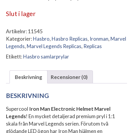
Slut i lager
Artikelnr:
11545
Kategorier:
Hasbro
,
Hasbro Replicas
,
Ironman
,
Marvel
Legends
,
Marvel Legends Replicas
,
Replicas
Etikett:
Hasbro samlarprylar
Beskrivning
Recensioner (0)
BESKRIVNING
Supercool
Iron Man Electronic Helmet Marvel
Legends
! En mycket detaljerad premium pryl i 1:1
skala från Marvel Legends serien. Förutom två
glödande LED ögon har Iron Man hjälmen en