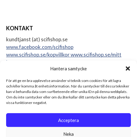
KONTAKT
kundtjanst (at) scifishop.se
www.facebook.com/scifishop
www.scifishop.se/kopvillkor
www.scifishop.se/mitt
konto
Hantera samtycke
Veddestavägen 24
17562 Järfälla
För att ge en bra upplevelse använder vi teknik som cookies för att lagra
Sweden
och/eller komma åt enhetsinformation. När du samtycker till dessa tekniker
kan vi behandla data som surfbeteende eller unika ID:n på denna webbplats.
Om du inte samtycker eller om du återkallar ditt samtycke kan detta påverka
vissa funktioner negativt.
Acceptera
Neka