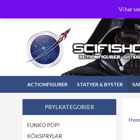
Hoppa
3-4 dagars leverans
Öppet köp 30 dagar
Vi har s
till
Hoppa
innehåll
till
innehåll
ACTIONFIGURER
STATYER & BYSTER
SA
PRYLKATEGORIER
Hem
FUNKO POP!
KÖKSPRYLAR