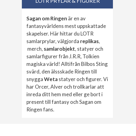
LOTR PRYLAR & FIGURER
Sagan om Ringen
är en av
fantasyvärldens mest uppskattade
skapelser. Här hittar du LOTR
samlarprylar, välgjorda
replikas
,
merch,
samlarobjekt
, statyer och
samlarfigurer från J.R.R, Tolkien
magiska värld! Alltifrån Bilbos Sting
svärd, den älssskade Ringen till
snygga
Weta
statyer och figurer. Vi
har Orcer, Alver och trollkarlar att
inreda ditt hem med eller ge bort i
present till fantasy och Sagan om
Ringen fans.