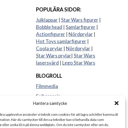
POPULÄRA SIDOR:
Julklappar
|
Star Wars figurer
|
Bobble head
|
Samlarfigurer
|
Actionfigurer
|
Nördprylar
|
Hot Toys samlarfigurer
|
Coola prylar
|
Nördprylar
|
Star Wars prylar
|
Star Wars
lasersvärd
|
Lego Star Wars
BLOGROLL
Filmmedia
Sajberspejs
Hantera samtycke
Strange things
 bra upplevelse använder vi teknik som cookies för att lagra och/eller komma åt
ation. När du samtycker till dessa tekniker kan vi behandla data som
 eller unika ID:n på denna webbplats. Om du inte samtycker eller om du