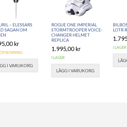
RIL – ELESSARS
ROGUE ONE IMPERIAL
BILBO
RD SAGAN OM
STORMTROOPER VOICE-
LOTR 
GEN
CHANGER HELMET
1.79
REPLICA
95,00
kr
I LAGER
1.995,00
kr
ÖP/BOKNING
I LAGER
LÄG
GG I VARUKORG
LÄGG I VARUKORG