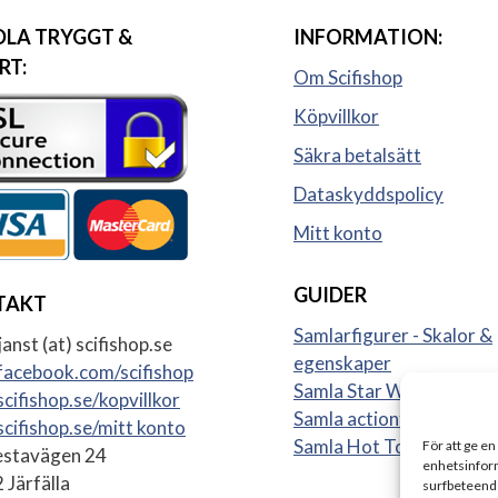
LA TRYGGT &
INFORMATION:
RT:
Om Scifishop
Köpvillkor
Säkra betalsätt
Dataskyddspolicy
Mitt konto
GUIDER
TAKT
Samlarfigurer - Skalor &
anst (at) scifishop.se
egenskaper
acebook.com/scifishop
Samla Star Wars figurer
cifishop.se/kopvillkor
Samla actionfigurer
cifishop.se/mitt konto
Samla Hot Toys
För att ge en
stavägen 24
enhetsinform
 Järfälla
surfbeteende