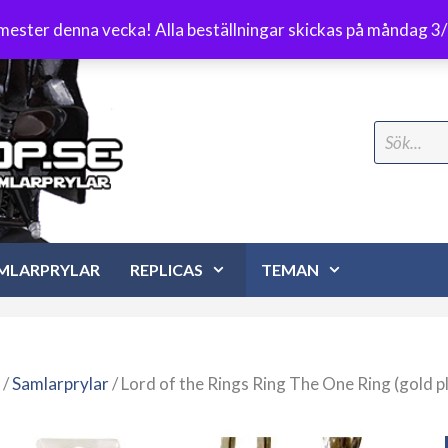
Frakt 89 kr
emester denna vecka! Alla beställningar skickas på måndag 3
Search
for:
MLARPRYLAR
REPLICAS
TEMAN
/
Samlarprylar
/ Lord of the Rings Ring The One Ring (gold p