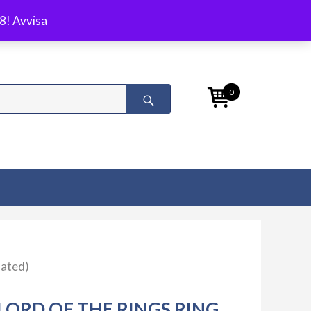
/8!
Avvisa
0
lated)
LORD OF THE RINGS RING