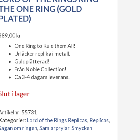
THE ONE RING (GOLD
PLATED)
389,00
kr
One Ring to Rule them All!
Urläcker replika i metall.
Guldplätterad!
Från Noble Collection!
Ca 3-4 dagars leverans.
Slut i lager
Artikelnr:
55731
Kategorier:
Lord of the Rings Replicas
,
Replicas
,
Sagan om ringen
,
Samlarprylar
,
Smycken