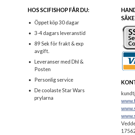
HOS SCIFISHOP FÅR DU:
HAND
SÄKE
Öppet köp 30 dagar
3-4 dagars leveranstid
89 Sek för frakt & exp
avgift.
Leveranser med Dhl &
Posten
Personlig service
KON
De coolaste Star Wars
kundtj
prylarna
www.f
www.s
www.s
Vedde
17562