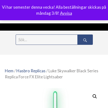
Vi har semester denna vecka! Alla beställningar skickas på
0
måndag 3/8!
Avvisa
Meny
Hoppa
Search
till
for:
innehåll
Hem
/
Hasbro Replicas
/ Luke Skywalker Black Series
Replica Force FX Elite Lightsaber