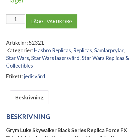
Luke
LÄGG I VARUKORG
Skywalker
Black
Series
Artikelnr:
52321
Replica
Kategorier:
Hasbro Replicas
,
Replicas
,
Samlarprylar
,
Force
Star Wars
,
Star Wars lasersvärd
,
Star Wars Replicas &
FX
Collectibles
Elite
Etikett:
jedisvärd
Lightsaber
mängd
Beskrivning
BESKRIVNING
Grym
Luke Skywalker Black Series Replica Force FX