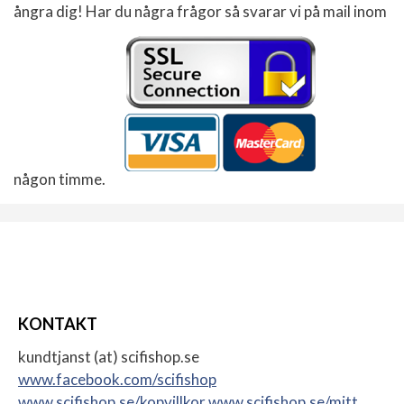
ångra dig! Har du några frågor så svarar vi på mail inom
någon timme.
KONTAKT
kundtjanst (at) scifishop.se
www.facebook.com/scifishop
www.scifishop.se/kopvillkor
www.scifishop.se/mitt