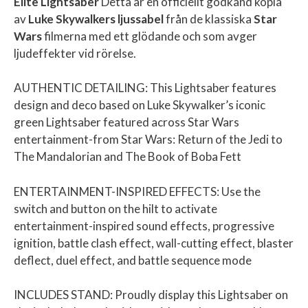
Elite Lightsaber
Detta är en officiellt godkänd kopia
av
Luke Skywalkers ljussabel
från de klassiska
Star
Wars
filmerna med ett glödande och som avger
ljudeffekter vid rörelse.
AUTHENTIC DETAILING: This Lightsaber features
design and deco based on Luke Skywalker’s iconic
green Lightsaber featured across Star Wars
entertainment-from Star Wars: Return of the Jedi to
The Mandalorian and The Book of Boba Fett
ENTERTAINMENT-INSPIRED EFFECTS: Use the
switch and button on the hilt to activate
entertainment-inspired sound effects, progressive
ignition, battle clash effect, wall-cutting effect, blaster
deflect, duel effect, and battle sequence mode
INCLUDES STAND: Proudly display this Lightsaber on