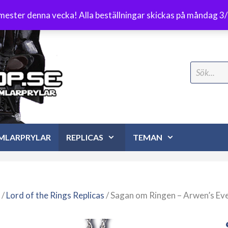
Frakt 89 kr
emester denna vecka! Alla beställningar skickas på måndag 3
Search
for:
MLARPRYLAR
REPLICAS
TEMAN
/
Lord of the Rings Replicas
/ Sagan om Ringen – Arwen’s Even