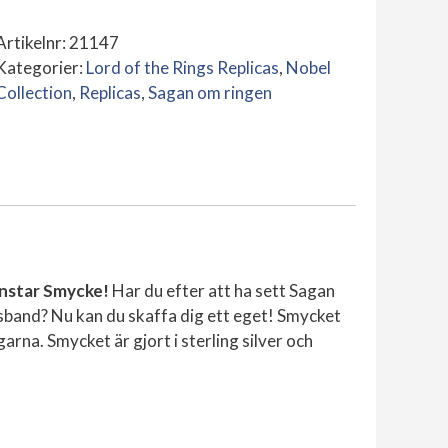
Ringen
Artikelnr:
21147
Arwen's
Kategorier:
Lord of the Rings Replicas
,
Nobel
Evenstar
Collection
,
Replicas
,
Sagan om ringen
Smycke
(Sterling
silver)
mängd
enstar Smycke!
Har du efter att ha sett Sagan
lsband? Nu kan du skaffa dig ett eget! Smycket
arna. Smycket är gjort i sterling silver och