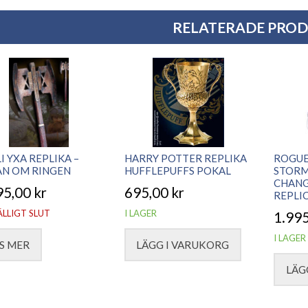
RELATERADE PRO
I YXA REPLIKA –
HARRY POTTER REPLIKA
ROGUE
AN OM RINGEN
HUFFLEPUFFS POKAL
STORM
CHANG
95,00
kr
695,00
kr
REPLI
ÄLLIGT SLUT
I LAGER
1.99
I LAGER
S MER
LÄGG I VARUKORG
LÄG