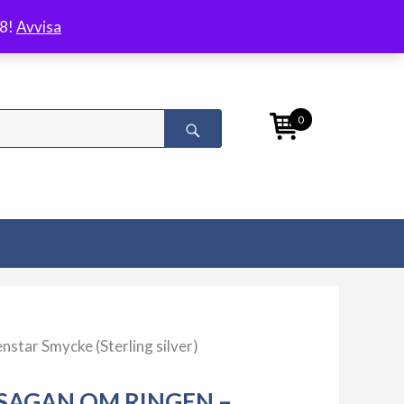
/8!
Avvisa
0
star Smycke (Sterling silver)
SAGAN OM RINGEN –