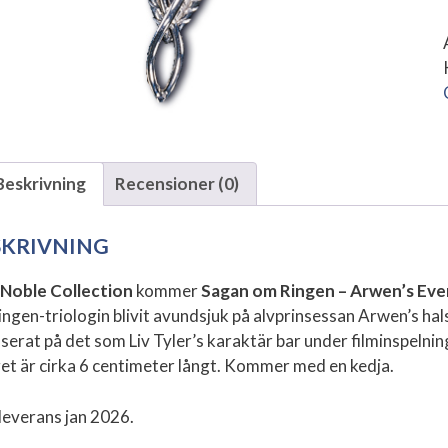
-
Beskrivning
Recensioner (0)
SKRIVNING
Noble Collection
kommer
Sagan om Ringen – Arwen’s Ev
ingen-triologin blivit avundsjuk på alvprinsessan Arwen’s ha
serat på det som Liv Tyler’s karaktär bar under filminspelning
et är cirka 6 centimeter långt. Kommer med en kedja.
 leverans jan 2026.