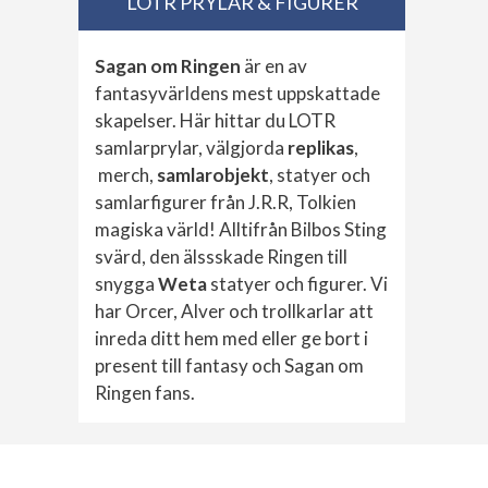
LOTR PRYLAR & FIGURER
Sagan om Ringen
är en av
fantasyvärldens mest uppskattade
skapelser. Här hittar du LOTR
samlarprylar, välgjorda
replikas
,
merch,
samlarobjekt
, statyer och
samlarfigurer från J.R.R, Tolkien
magiska värld! Alltifrån Bilbos Sting
svärd, den älssskade Ringen till
snygga
Weta
statyer och figurer. Vi
har Orcer, Alver och trollkarlar att
inreda ditt hem med eller ge bort i
present till fantasy och Sagan om
Ringen fans.