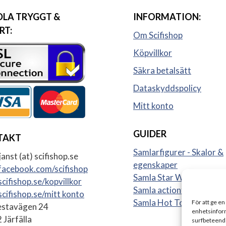
LA TRYGGT &
INFORMATION:
RT:
Om Scifishop
Köpvillkor
Säkra betalsätt
Dataskyddspolicy
Mitt konto
GUIDER
TAKT
Samlarfigurer - Skalor &
anst (at) scifishop.se
egenskaper
acebook.com/scifishop
Samla Star Wars figurer
cifishop.se/kopvillkor
Samla actionfigurer
cifishop.se/mitt konto
Samla Hot Toys
För att ge en
stavägen 24
enhetsinform
 Järfälla
surfbeteende