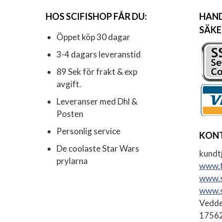
HOS SCIFISHOP FÅR DU:
HAND
SÄKE
Öppet köp 30 dagar
3-4 dagars leveranstid
89 Sek för frakt & exp
avgift.
Leveranser med Dhl &
Posten
Personlig service
KON
De coolaste Star Wars
kundtj
prylarna
www.f
www.s
www.s
Vedde
17562