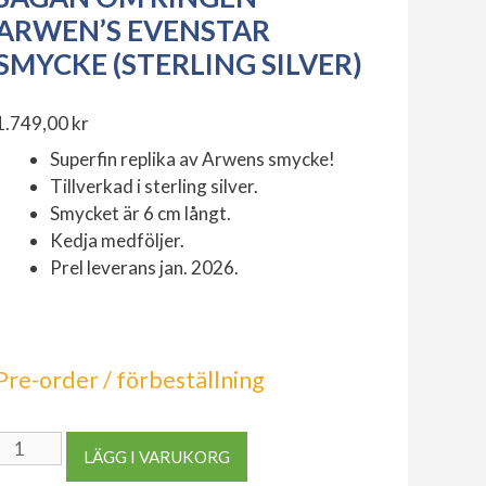
ARWEN’S EVENSTAR
SMYCKE (STERLING SILVER)
1.749,00
kr
Superfin replika av Arwens smycke!
Tillverkad i sterling silver.
Smycket är 6 cm långt.
Kedja medföljer.
Prel leverans jan. 2026.
Pre-order / förbeställning
Sagan
LÄGG I VARUKORG
om