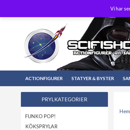
Hoppa
3-4 dagars leverans
Öppet köp 30 dagar
Vi har s
till
Hoppa
innehåll
till
innehåll
ACTIONFIGURER
STATYER & BYSTER
SA
PRYLKATEGORIER
Hem
FUNKO POP!
KÖKSPRYLAR