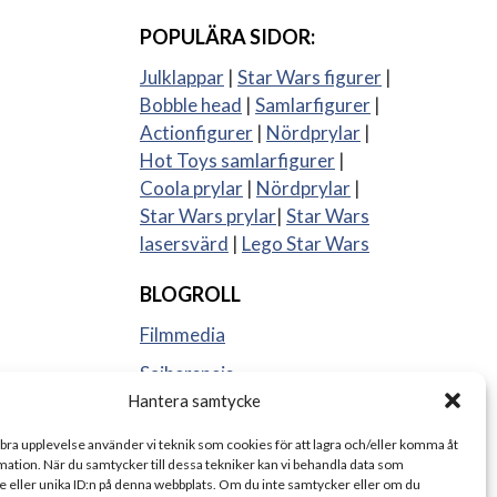
POPULÄRA SIDOR:
Julklappar
|
Star Wars figurer
|
Bobble head
|
Samlarfigurer
|
Actionfigurer
|
Nördprylar
|
Hot Toys samlarfigurer
|
Coola prylar
|
Nördprylar
|
Star Wars prylar
|
Star Wars
lasersvärd
|
Lego Star Wars
BLOGROLL
Filmmedia
Sajberspejs
Hantera samtycke
Strange things
 bra upplevelse använder vi teknik som cookies för att lagra och/eller komma åt
ation. När du samtycker till dessa tekniker kan vi behandla data som
 eller unika ID:n på denna webbplats. Om du inte samtycker eller om du