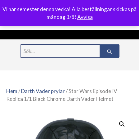
Vi har semester denna vecka! Alla beställningar skickas på
0
måndag 3/8!
Avvisa
Meny
Hoppa
Search
till
for:
innehåll
Hem
/
Darth Vader prylar
/ Star Wars Episode IV
Replica 1/1 Black Chrome Darth Vader Helmet