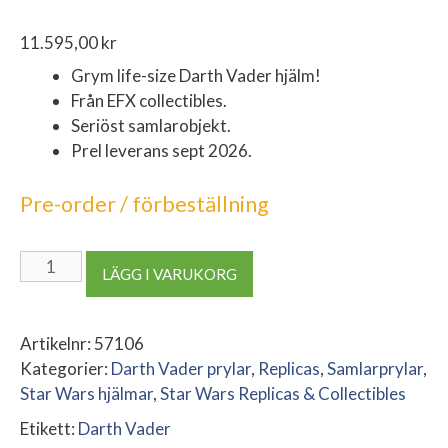
11.595,00
kr
Grym life-size Darth Vader hjälm!
Från EFX collectibles.
Seriöst samlarobjekt.
Prel leverans sept 2026.
Pre-order / förbeställning
Star
LÄGG I VARUKORG
Wars
Episode
IV
Artikelnr:
57106
Replica
Kategorier:
Darth Vader prylar
,
Replicas
,
Samlarprylar
,
1/1
Star Wars hjälmar
,
Star Wars Replicas & Collectibles
Black
Etikett:
Darth Vader
Chrome