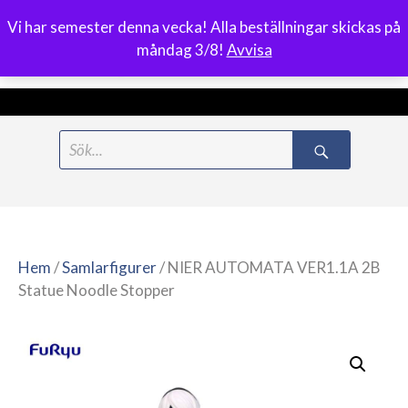
Vi har semester denna vecka! Alla beställningar skickas på
0
måndag 3/8!
Avvisa
Meny
Hoppa
Search
till
for:
innehåll
Hem
/
Samlarfigurer
/ NIER AUTOMATA VER1.1A 2B
Statue Noodle Stopper