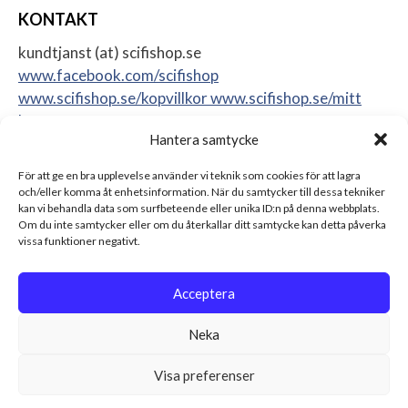
KONTAKT
kundtjanst (at) scifishop.se
www.facebook.com/scifishop
www.scifishop.se/kopvillkor
www.scifishop.se/mitt
konto
Hantera samtycke
Veddestavägen 24
17562 Järfälla
För att ge en bra upplevelse använder vi teknik som cookies för att lagra
Sweden
och/eller komma åt enhetsinformation. När du samtycker till dessa tekniker
kan vi behandla data som surfbeteende eller unika ID:n på denna webbplats.
Om du inte samtycker eller om du återkallar ditt samtycke kan detta påverka
vissa funktioner negativt.
Acceptera
Neka
Visa preferenser
© 2026 Scifishop - Star Wars actionfigurer, samlarprylar &