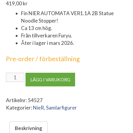
419,00
kr
Fin NIER AUTOMATA VER1.1A 2B Statue
Noodle Stopper!
Ca 13 cm hög.
Från tillverkaren Furyu.
Åter i lager i mars 2026.
Pre-order / förbeställning
NIER
LÄGG I VARUKORG
AUTOMATA
VER1.1A
2B
Artikelnr:
54527
Statue
Kategorier:
NieR
,
Samlarfigurer
Noodle
Stopper
Beskrivning
mängd