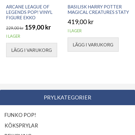
ARCANE LEAGUE OF
BASILISK HARRY POTTER
LEGENDS POP! VINYL
MAGICAL CREATURES STATY
FIGURE EKKO
419,00
kr
159,00
kr
229,00
kr
I LAGER
Det
Det
I LAGER
ursprungliga
nuvarande
LÄGG I VARUKORG
LÄGG I VARUKORG
priset
priset
var:
är:
229,00 kr.
159,00 kr.
PRYLKATEGORIER
FUNKO POP!
KÖKSPRYLAR