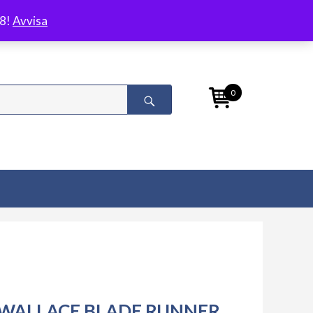
/8!
Avvisa
0
WALLACE BLADE RUNNER