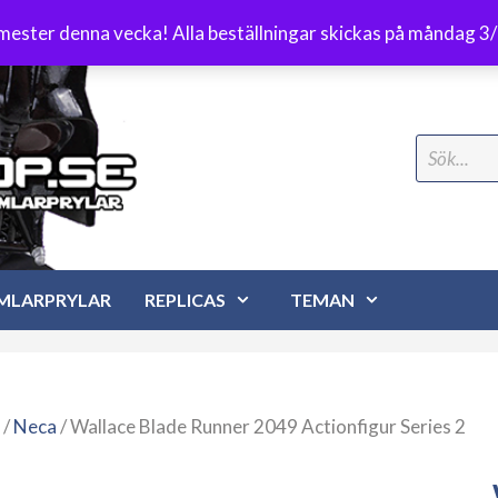
Frakt 89 kr
emester denna vecka! Alla beställningar skickas på måndag 3
Search
for:
MLARPRYLAR
REPLICAS
TEMAN
/
Neca
/ Wallace Blade Runner 2049 Actionfigur Series 2