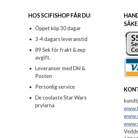
HOS SCIFISHOP FÅR DU:
HAND
SÄKE
Öppet köp 30 dagar
3-4 dagars leveranstid
89 Sek för frakt & exp
avgift.
Leveranser med Dhl &
Posten
Personlig service
KON
De coolaste Star Wars
kundtj
prylarna
www.f
www.s
www.s
Vedde