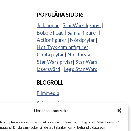
POPULÄRA SIDOR:
Julklappar
|
Star Wars figurer
|
Bobble head
|
Samlarfigurer
|
Actionfigurer
|
Nördprylar
|
Hot Toys samlarfigurer
|
Coola prylar
|
Nördprylar
|
Star Wars prylar
|
Star Wars
lasersvärd
|
Lego Star Wars
BLOGROLL
Filmmedia
Sajberspejs
Hantera samtycke
Strange things
 bra upplevelse använder vi teknik som cookies för att lagra och/eller komma åt
ation. När du samtycker till dessa tekniker kan vi behandla data som