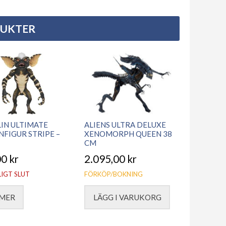
DUKTER
IN ULTIMATE
ALIENS ULTRA DELUXE
NFIGUR STRIPE –
XENOMORPH QUEEN 38
CM
00
kr
2.095,00
kr
LIGT SLUT
FÖRKÖP/BOKNING
 MER
LÄGG I VARUKORG