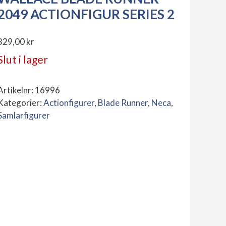
2049 ACTIONFIGUR SERIES 2
329,00
kr
Slut i lager
Artikelnr:
16996
Kategorier:
Actionfigurer
,
Blade Runner
,
Neca
,
Samlarfigurer