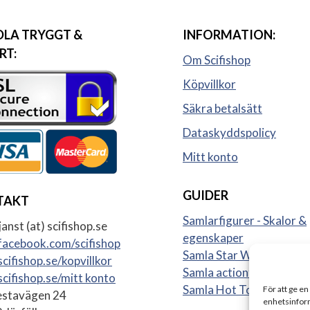
LA TRYGGT &
INFORMATION:
RT:
Om Scifishop
Köpvillkor
Säkra betalsätt
Dataskyddspolicy
Mitt konto
GUIDER
TAKT
Samlarfigurer - Skalor &
anst (at) scifishop.se
egenskaper
acebook.com/scifishop
Samla Star Wars figurer
cifishop.se/kopvillkor
Samla actionfigurer
cifishop.se/mitt konto
Samla Hot Toys
För att ge en
stavägen 24
enhetsinform