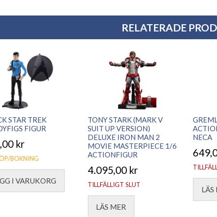
RELATERADE PRO
K STAR TREK
TONY STARK (MARK V
GREML
YFIGS FIGUR
SUIT UP VERSION)
ACTIO
DELUXE IRON MAN 2
NECA
,00
kr
MOVIE MASTERPIECE 1/6
649,
ACTIONFIGUR
ÖP/BOKNING
TILLFÄL
4.095,00
kr
GG I VARUKORG
TILLFÄLLIGT SLUT
LÄS
LÄS MER