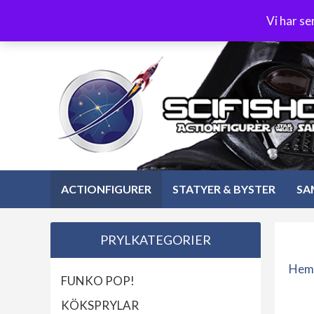
Hoppa
3-4 dagars leverans
Öppet köp 30 dagar
Vi har s
till
Hoppa
innehåll
till
innehåll
ACTIONFIGURER
STATYER & BYSTER
SA
PRYLKATEGORIER
Hem
FUNKO POP!
KÖKSPRYLAR