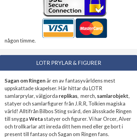
någon timme.
LOTR PRYLAR & FIGURER
Sagan om Ringen
är en av fantasyvärldens mest
uppskattade skapelser. Här hittar du LOTR
samlarprylar, välgjorda
replikas
, merch,
samlarobjekt
,
statyer och samlarfigurer från J.R.R, Tolkien magiska
värld! Alltifrån Bilbos Sting svärd, den älssskade Ringen
till snygga
Weta
statyer och figurer. Vi har Orcer, Alver
och trollkarlar att inreda ditt hem med eller ge bort i
present till fantasy och Sagan om Ringen fans.