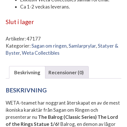
Ca 1-2 veckas leverans.
Slut i lager
Artikelnr:
47177
Kategorier:
Sagan om ringen
,
Samlarprylar
,
Statyer &
Byster
,
Weta Collectibles
Beskrivning
Recensioner (0)
BESKRIVNING
WETA-teamet har noggrant återskapat en av de mest
ikoniska karaktär från Sagan om Ringen och
presenterar nu
The Balrog (Classic Series) The Lord
of the Rings Statue 1/6!
Balrog, e
n demon av lågor