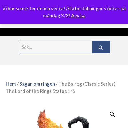
Vi har semester denna vecka! Alla beställningar skickas på
0
måndag 3/8!
Avvisa
Meny
Hoppa
Search
till
for:
innehåll
Hem
/
Sagan om ringen
/ The Balrog (Classic Series)
The Lord of the Rings Statue 1/6