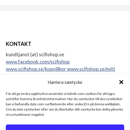
KONTAKT
kundtjanst (at) scifishop.se
www.facebook.com/scifishop
www.scifishop.se/kopvillkor
www.scifishop.se/mitt
konto
Hantera samtycke
Veddestavägen 24
17562 Järfälla
För att ge en bra upplevelse använder vi teknik som cookies för att lagra
Sweden
och/eller komma åt enhetsinformation. När du samtycker till dessa tekniker
kan vi behandla data som surfbeteende eller unika ID:n på denna webbplats.
Om du inte samtycker eller om du återkallar ditt samtycke kan detta påverka
vissa funktioner negativt.