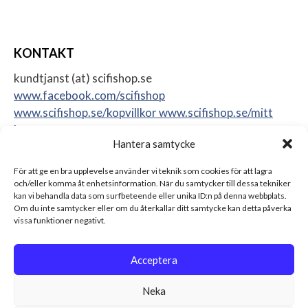
KONTAKT
kundtjanst (at) scifishop.se
www.facebook.com/scifishop
www.scifishop.se/kopvillkor
www.scifishop.se/mitt
konto
Hantera samtycke
Veddestavägen 24
17562 Järfälla
För att ge en bra upplevelse använder vi teknik som cookies för att lagra
Sweden
och/eller komma åt enhetsinformation. När du samtycker till dessa tekniker
kan vi behandla data som surfbeteende eller unika ID:n på denna webbplats.
Om du inte samtycker eller om du återkallar ditt samtycke kan detta påverka
vissa funktioner negativt.
Acceptera
Neka