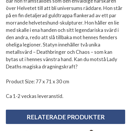
där hon framställdes som den enväldige härskaren
över Helvetet till att bli universums räddare. Hon står
på en fin detaljerad guldtrappa flankerad av ett par
morrande helveteshund-skulpturer. Hon håller en lie
med skalle i ena handen och sitt legendariska svärd i
den andra, redo att slå tillbaka mot hennes fienders
oheliga legioner. Statyn innehåller två unika
metallsvärd – Deathbringer och Chaos – som kan
bytas ut i hennes vänstra hand. Kan du motstå Lady
Deaths magiska dragningskraft?
Product Size: 77 x 71 x 30 cm
Ca 1-2 veckas leveranstid.
RELATERADE PRODUKTER