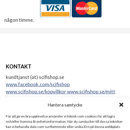
någon timme.
KONTAKT
kundtjanst (at) scifishop.se
www.facebook.com/scifishop
www.scifishop.se/kopvillkor
www.scifishop.se/mitt
konto
Hantera samtycke
Veddestavägen 24
17562 Järfälla
För att ge en bra upplevelse använder vi teknik som cookies för att lagra
Sweden
och/eller komma åt enhetsinformation. När du samtycker till dessa tekniker
kan vi behandla data som surfbeteende eller unika ID:n på denna webbplats.