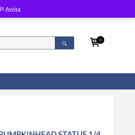
/8!
Avvisa
0
PUMPKINHEAD STATUE 1/4