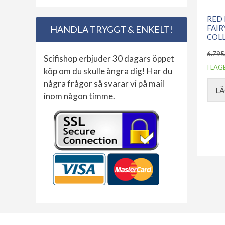
RED
FAIR
HANDLA TRYGGT & ENKELT!
COLL
6.795
Scifishop erbjuder 30 dagars öppet
Det
Det
I LAG
köp om du skulle ångra dig! Har du
urs
nuv
några frågor så svarar vi på mail
LÄ
inom någon timme.
pris
pris
var:
är:
6.79
4.79