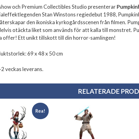
show och Premium Collectibles Studio presenterar
Pumpkinh
ialeffektlegenden Stan Winstons regiedebut 1988, Pumpkinh
återskapar den ikoniska kyrkogårdsscenen från filmen. Pumpo
delvis otäckta liket som används för att kalla till monstret. 
 offer! Ett unikt tillskott till din horror-samlingen!
uktstorlek: 69 x 48 x 50 cm
-2 veckas leverans.
RELATERADE PRO
Rea!