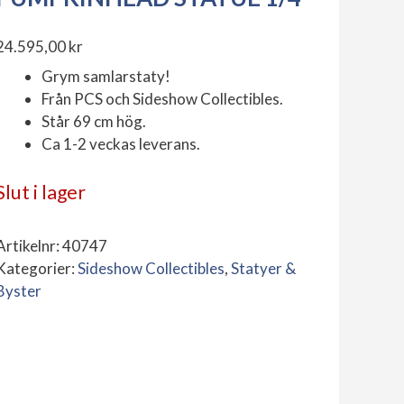
24.595,00
kr
Grym samlarstaty!
Från PCS och Sideshow Collectibles.
Står 69 cm hög.
Ca 1-2 veckas leverans.
Slut i lager
Artikelnr:
40747
Kategorier:
Sideshow Collectibles
,
Statyer &
Byster