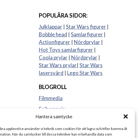
POPULÄRA SIDOR:
Julklappar
|
Star Wars figurer
|
Bobble head
|
Samlarfigurer
|
Actionfigurer
|
Nördprylar
|
Hot Toys samlarfigurer
|
Coola prylar
|
Nördprylar
|
Star Wars prylar
|
Star Wars
lasersvärd
|
Lego Star Wars
BLOGROLL
Filmmedia
Sajberspejs
Hantera samtycke
Strange things
 bra upplevelse använder vi teknik som cookies för att lagra och/eller komma åt
ation. När du samtycker till dessa tekniker kan vi behandla data som