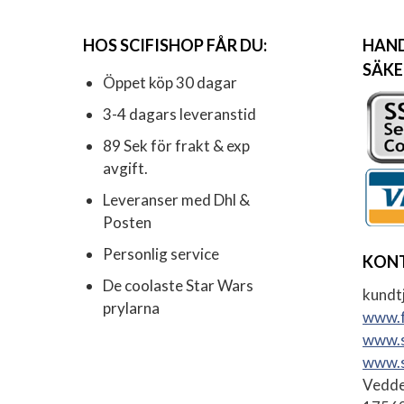
HOS SCIFISHOP FÅR DU:
HAND
SÄKE
Öppet köp 30 dagar
3-4 dagars leveranstid
89 Sek för frakt & exp
avgift.
Leveranser med Dhl &
Posten
Personlig service
KON
De coolaste Star Wars
kundtj
prylarna
www.f
www.s
www.s
Vedde