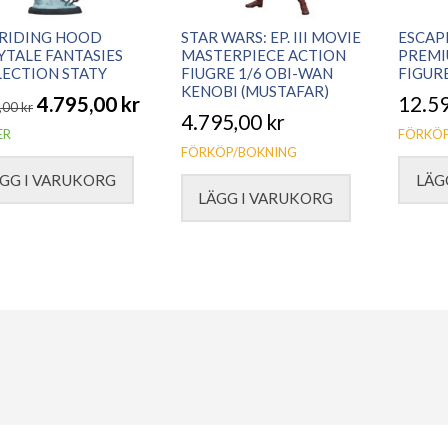
 RIDING HOOD
STAR WARS: EP. III MOVIE
ESCAP
YTALE FANTASIES
MASTERPIECE ACTION
PREMI
ECTION STATY
FIUGRE 1/6 OBI-WAN
FIGUR
KENOBI (MUSTAFAR)
4.795,00
kr
12.5
,00
kr
4.795,00
kr
ER
FÖRKÖP
FÖRKÖP/BOKNING
prungliga
arande
GG I VARUKORG
LÄG
et
et
LÄGG I VARUKORG
5,00 kr.
5,00 kr.