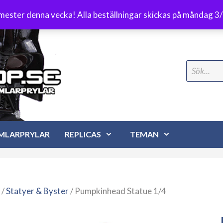
Frakt 89 kr
emester denna vecka! Alla beställningar skickas på måndag 3
Search
for:
MLARPRYLAR
REPLICAS
TEMAN
/
Statyer & Byster
/ Pumpkinhead Statue 1/4