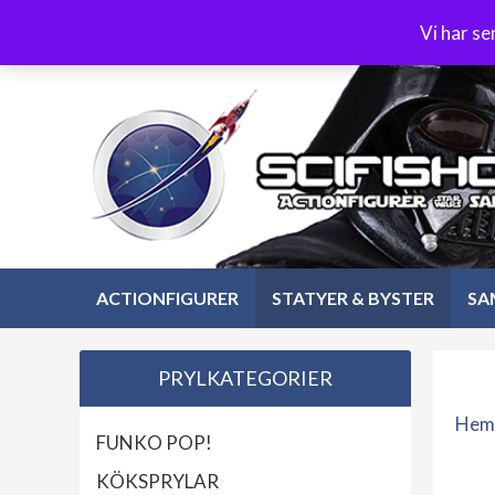
Hoppa
3-4 dagars leverans
Öppet köp 30 dagar
Vi har s
till
Hoppa
innehåll
till
innehåll
ACTIONFIGURER
STATYER & BYSTER
SA
PRYLKATEGORIER
Hem
FUNKO POP!
KÖKSPRYLAR