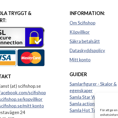
LA TRYGGT &
INFORMATION:
RT:
Om Scifishop
Köpvillkor
Säkra betalsätt
Dataskyddspolicy
Mitt konto
GUIDER
TAKT
Samlarfigurer - Skalor &
anst (at) scifishop.se
egenskaper
acebook.com/scifishop
Samla Star Wars figurer
cifishop.se/kopvillkor
Samla actionfigurer
cifishop.se/mitt konto
Samla Hot Toys
För att ge en
stavägen 24
enhetsinform