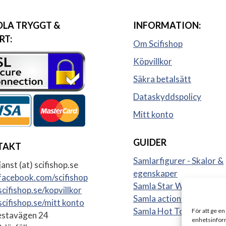
LA TRYGGT &
INFORMATION:
RT:
Om Scifishop
Köpvillkor
Säkra betalsätt
Dataskyddspolicy
Mitt konto
GUIDER
TAKT
Samlarfigurer - Skalor &
anst (at) scifishop.se
egenskaper
acebook.com/scifishop
Samla Star Wars figurer
cifishop.se/kopvillkor
Samla actionfigurer
cifishop.se/mitt konto
Samla Hot Toys
För att ge en
stavägen 24
enhetsinform