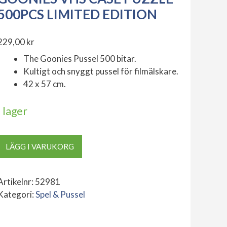
500PCS LIMITED EDITION
229,00
kr
The Goonies Pussel 500 bitar.
Kultigt och snyggt pussel för filmälskare.
42 x 57 cm.
I lager
Goonies
LÄGG I VARUKORG
VHS
Case
Puzzle
Artikelnr:
52981
500pcs
Kategori:
Spel & Pussel
Limited
Edition