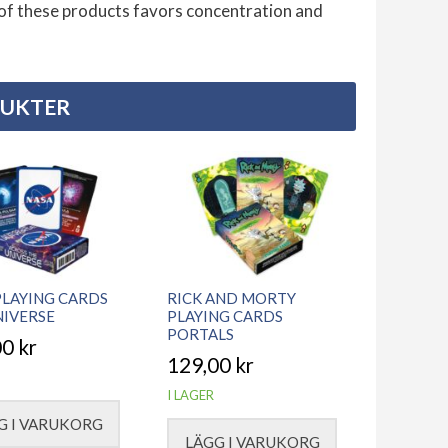
 of these products favors concentration and
DUKTER
PLAYING CARDS
RICK AND MORTY
NIVERSE
PLAYING CARDS
PORTALS
00
kr
129,00
kr
I LAGER
G I VARUKORG
LÄGG I VARUKORG