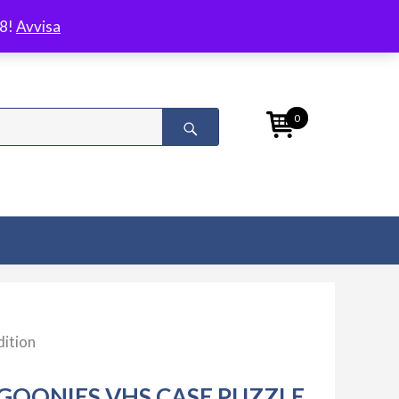
/8!
Avvisa
0
dition
GOONIES VHS CASE PUZZLE