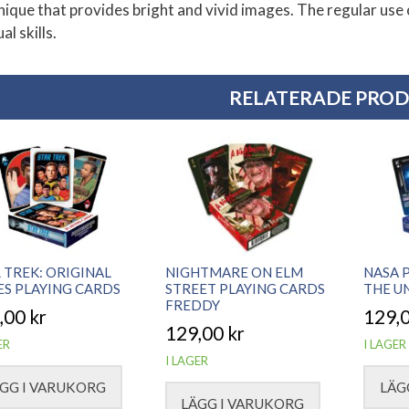
nique that provides bright and vivid images. The regular use
l skills.
RELATERADE PRO
 TREK: ORIGINAL
NIGHTMARE ON ELM
NASA 
ES PLAYING CARDS
STREET PLAYING CARDS
THE U
FREDDY
,00
kr
129,
129,00
kr
ER
I LAGER
I LAGER
GG I VARUKORG
LÄG
LÄGG I VARUKORG