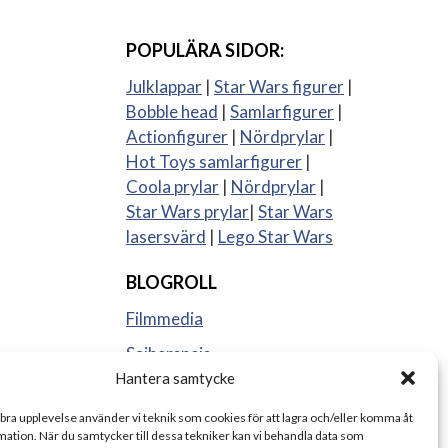
POPULÄRA SIDOR:
Julklappar
|
Star Wars figurer
|
Bobble head
|
Samlarfigurer
|
Actionfigurer
|
Nördprylar
|
Hot Toys samlarfigurer
|
Coola prylar
|
Nördprylar
|
Star Wars prylar
|
Star Wars
lasersvärd
|
Lego Star Wars
BLOGROLL
Filmmedia
Sajberspejs
Hantera samtycke
Strange things
 bra upplevelse använder vi teknik som cookies för att lagra och/eller komma åt
ation. När du samtycker till dessa tekniker kan vi behandla data som