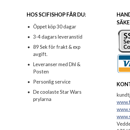
HOS SCIFISHOP FÅR DU:
HAND
SÄKE
Öppet köp 30 dagar
3-4 dagars leveranstid
89 Sek för frakt & exp
avgift.
Leveranser med Dhl &
Posten
Personlig service
KON
De coolaste Star Wars
kundtj
prylarna
www.f
www.s
www.s
Vedde