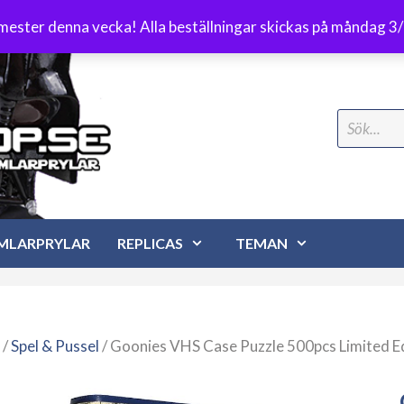
Frakt 89 kr
emester denna vecka! Alla beställningar skickas på måndag 3
Search
for:
MLARPRYLAR
REPLICAS
TEMAN
/
Spel & Pussel
/ Goonies VHS Case Puzzle 500pcs Limited E