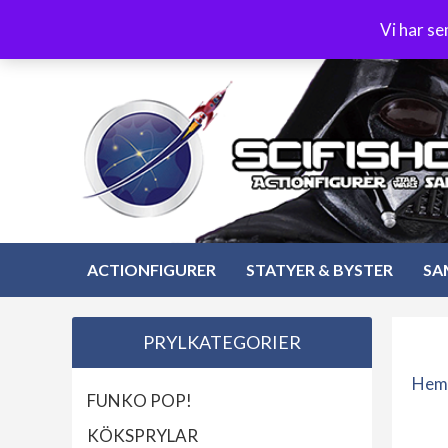
Hoppa
3-4 dagars leverans
Öppet köp 30 dagar
Vi har s
till
Hoppa
innehåll
till
innehåll
ACTIONFIGURER
STATYER & BYSTER
SA
PRYLKATEGORIER
Hem
FUNKO POP!
KÖKSPRYLAR