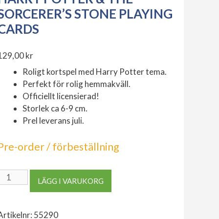
SORCERER’S STONE PLAYING
CARDS
129,00
kr
Roligt kortspel med Harry Potter tema.
Perfekt för rolig hemmakväll.
Officiellt licensierad!
Storlek ca 6-9 cm.
Prel leverans juli.
Pre-order / förbeställning
Harry
LÄGG I VARUKORG
Potter
&
the
Artikelnr:
55290