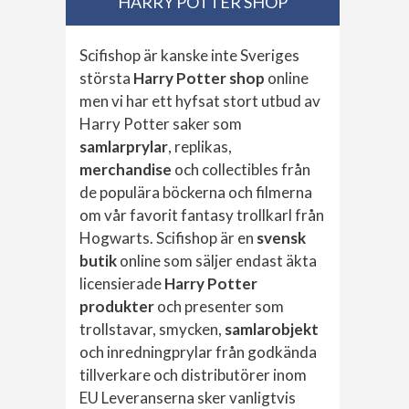
HARRY POTTER SHOP
Scifishop är kanske inte Sveriges
största
Harry Potter shop
online
men vi har ett hyfsat stort utbud av
Harry Potter saker som
samlarprylar
, replikas,
merchandise
och collectibles från
de populära böckerna och filmerna
om vår favorit fantasy trollkarl från
Hogwarts. Scifishop är en
svensk
butik
online som säljer endast äkta
licensierade
Harry Potter
produkter
och presenter som
trollstavar, smycken,
samlarobjekt
och inredningprylar från godkända
tillverkare och distributörer inom
EU Leveranserna sker vanligtvis