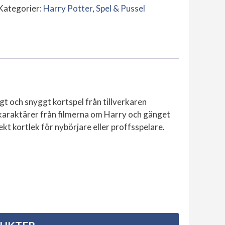
Sorcerer's
Kategorier:
Harry Potter
,
Spel & Pussel
Stone
Playing
Cards
mängd
t och snyggt kortspel från tillverkaren
 karaktärer från filmerna om Harry och gänget
t kortlek för nybörjare eller proffsspelare.