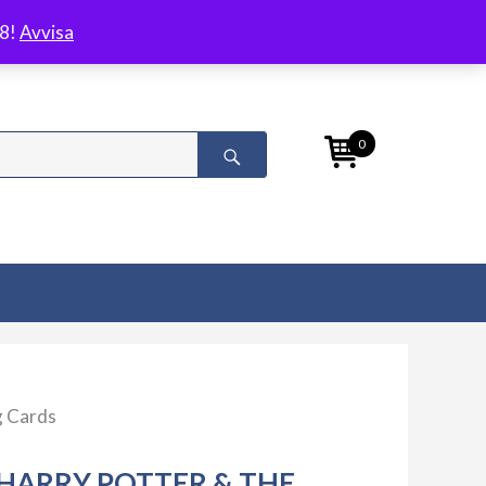
/8!
Avvisa
0
g Cards
HARRY POTTER & THE