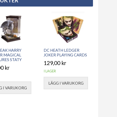
DUKTER
EAK HARRY
DC HEATH LEDGER
R MAGICAL
JOKER PLAYING CARDS
URES STATY
129,00
kr
00
kr
I LAGER
LÄGG I VARUKORG
G I VARUKORG