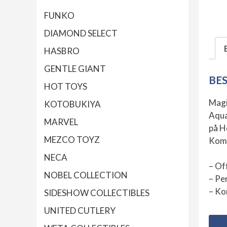
FUNKO
DIAMOND SELECT
HASBRO
GENTLE GIANT
BE
HOT TOYS
Magi
KOTOBUKIYA
Aqua
MARVEL
på H
MEZCO TOYZ
Komm
NECA
– Off
NOBEL COLLECTION
– Pe
– Ko
SIDESHOW COLLECTIBLES
UNITED CUTLERY