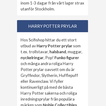
inom 1-3 dagar från vårt lager strax
utanför Stockholm.
HARRY POTTER PRYLAR
Hos Scifishop hittar du ett stort
utbud av
Harry Potter prylar
som
t.ex. trollstavar,
halsband
, muggar,
nyckelringar
, Pop!
Funko figurer
och många andra roliga Harry
Potter prylar oavsett om du är
Gryffindor, Slytherin, Hufflepuff
eller Ravenclaw. Vi fyller
kontinuerligt på med de bästa
Harry Potter sakerna och roliga
inredningsprylar från populära
märken som
Noble Collectibles
,