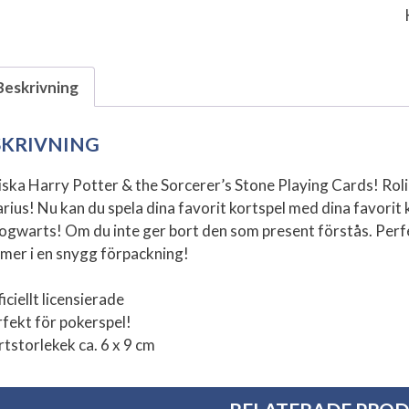
Beskrivning
SKRIVNING
ska Harry Potter & the Sorcerer’s Stone Playing Cards! Rolig
rius! Nu kan du spela dina favorit kortspel med dina favorit
ogwarts! Om du inte ger bort den som present förstås. Perfek
er i en snygg förpackning!
iciellt licensierade
rfekt för pokerspel!
rtstorlekek ca. 6 x 9 cm