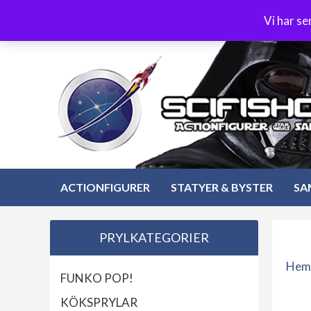
Hoppa
3-4 dagars leverans
Öppet köp 30 dagar
Vi har s
till
Hoppa
innehåll
till
innehåll
ACTIONFIGURER
STATYER & BYSTER
SA
PRYLKATEGORIER
Hem
FUNKO POP!
KÖKSPRYLAR