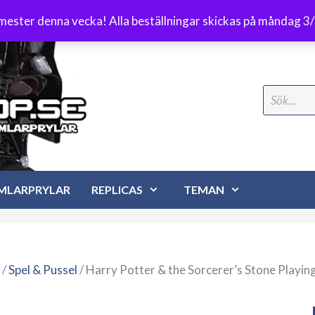
Frakt 89 kr
emester denna vecka! Alla beställningar skickas på måndag 3
Search
for:
MLARPRYLAR
REPLICAS
TEMAN
/
Spel & Pussel
/ Harry Potter & the Sorcerer’s Stone Playin