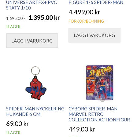
UNIVERSE ARTFX+ PVC
FIGURE 1/6 SPIDER-MAN
STATY 1/10
4.499,00
kr
1.395,00
kr
1.695,00
kr
FÖRKÖP/BOKNING
Det
Det
I LAGER
ursprungliga
nuvarande
LÄGG I VARUKORG
LÄGG I VARUKORG
priset
priset
var:
är:
1.695,00 kr.
1.395,00 kr.
SPIDER-MAN NYCKELRING
CYBORG SPIDER-MAN
HUKANDE 6 CM
MARVEL RETRO
COLLECTION ACTIONFIGUR
69,00
kr
449,00
kr
I LAGER