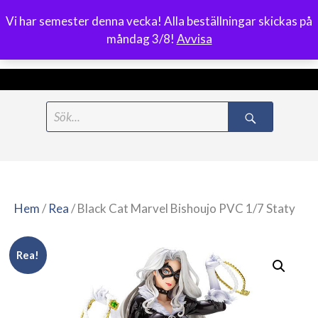
Vi har semester denna vecka! Alla beställningar skickas på
0
måndag 3/8!
Avvisa
Meny
Hoppa
Search
till
for:
innehåll
Hem
/
Rea
/ Black Cat Marvel Bishoujo PVC 1/7 Staty
Rea!