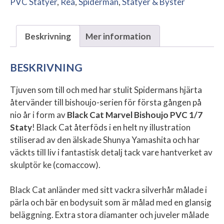
PVC Statyer
,
Rea
,
Spiderman
,
Statyer & Byster
Beskrivning
Mer information
BESKRIVNING
Tjuven som till och med har stulit Spidermans hjärta
återvänder till bishoujo-serien för första gången på
nio år i form av
Black Cat Marvel Bishoujo PVC 1/7
Staty
! Black Cat återföds i en helt ny illustration
stiliserad av den älskade Shunya Yamashita och har
väckts till liv i fantastisk detalj tack vare hantverket av
skulptör ke (comaccow).
Black Cat anländer med sitt vackra silverhår målade i
pärla och bär en bodysuit som är målad med en glansig
beläggning. Extra stora diamanter och juveler målade