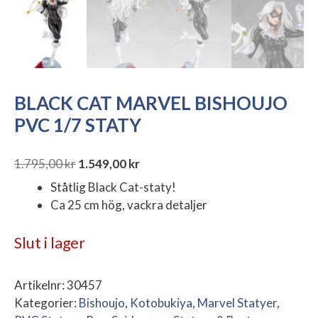
BLACK CAT MARVEL BISHOUJO
PVC 1/7 STATY
1.795,00
kr
1.549,00
kr
Det
Det
Ståtlig Black Cat-staty!
ursprungliga
nuvarande
Ca 25 cm hög, vackra detaljer
priset
priset
var:
är:
Slut i lager
1.795,00 kr.
1.549,00 kr.
Artikelnr:
30457
Kategorier:
Bishoujo
,
Kotobukiya
,
Marvel Statyer
,