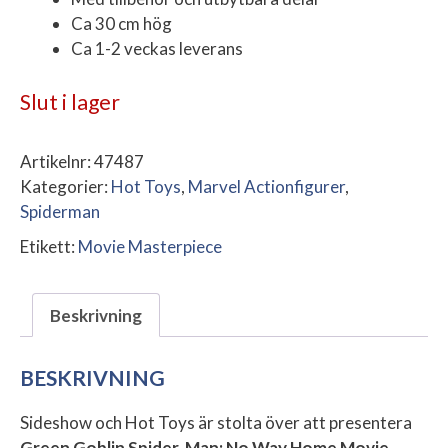
Ca 30 cm hög
Ca 1-2 veckas leverans
Slut i lager
Artikelnr:
47487
Kategorier:
Hot Toys
,
Marvel Actionfigurer
,
Spiderman
Etikett:
Movie Masterpiece
Beskrivning
BESKRIVNING
Sideshow och Hot Toys är stolta över att presentera
Green Goblin Spider-Man: No Way Home Movie