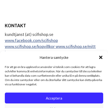
KONTAKT
kundtjanst (at) scifishop.se
www.facebook.com/scifishop
www.scifishop.se/kopvillkor
www.scifishop.se/mitt
konto
Hantera samtycke
Veddestavägen 24
17562 Järfälla
För att ge en bra upplevelse använder vi teknik som cookies för att lagra
Sweden
och/eller komma åt enhetsinformation. När du samtycker till dessa tekniker
kan vi behandla data som surfbeteende eller unika ID:n på denna webbplats.
Om du inte samtycker eller om du återkallar ditt samtycke kan detta påverka
vissa funktioner negativt.
Acceptera