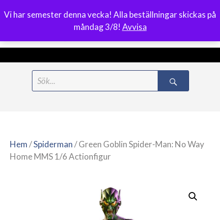
Vi har semester denna vecka! Alla beställningar skickas på
0
måndag 3/8!
Avvisa
Meny
Hoppa
Search
till
for:
innehåll
Hem
/
Spiderman
/ Green Goblin Spider-Man: No Way
Home MMS 1/6 Actionfigur