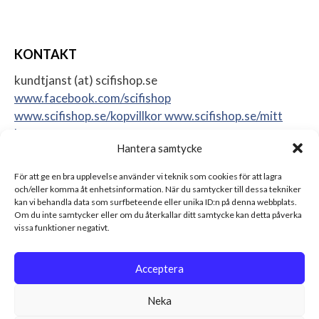
KONTAKT
kundtjanst (at) scifishop.se
www.facebook.com/scifishop
www.scifishop.se/kopvillkor
www.scifishop.se/mitt
konto
Hantera samtycke
Veddestavägen 24
17562 Järfälla
För att ge en bra upplevelse använder vi teknik som cookies för att lagra
Sweden
och/eller komma åt enhetsinformation. När du samtycker till dessa tekniker
kan vi behandla data som surfbeteende eller unika ID:n på denna webbplats.
Om du inte samtycker eller om du återkallar ditt samtycke kan detta påverka
vissa funktioner negativt.
Acceptera
Neka