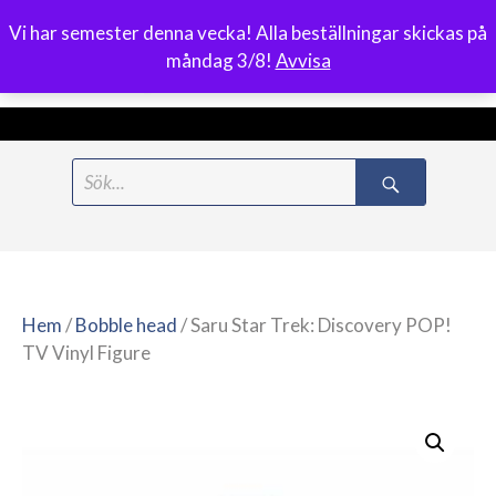
Vi har semester denna vecka! Alla beställningar skickas på
0
måndag 3/8!
Avvisa
Meny
Hoppa
Search
till
for:
innehåll
Hem
/
Bobble head
/ Saru Star Trek: Discovery POP!
TV Vinyl Figure