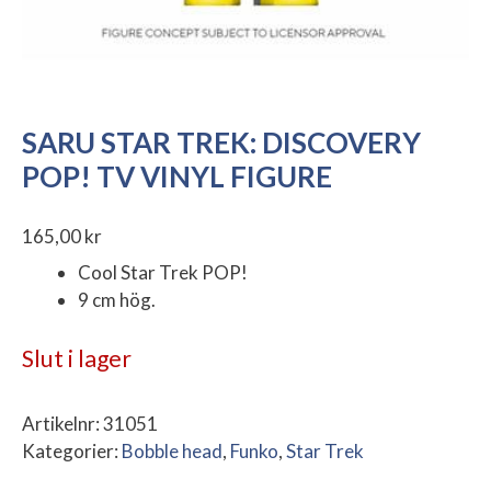
SARU STAR TREK: DISCOVERY
POP! TV VINYL FIGURE
165,00
kr
Cool Star Trek POP!
9 cm hög.
Slut i lager
Artikelnr:
31051
Kategorier:
Bobble head
,
Funko
,
Star Trek