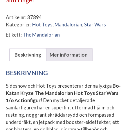
Artikelnr:
37894
Kategorier:
Hot Toys
,
Mandalorian
,
Star Wars
Etikett:
The Mandalorian
Beskrivning
Mer information
BESKRIVNING
Sideshow och Hot Toys presenterar denna lyxiga
Bo-
Katan Kryze
The Mandalorian Hot Toys Star Wars
1/6 Actionfigur
! Den mycket detaljerade
samlarfiguren har en superfint utformad hjälm och
rustning, noggrant skräddarsydd och formpassad
underdräkt, en jetpack med booster-eldeffekter, ett
par blasters, en dolkblad, diorama-tillbehör och