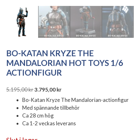
BO-KATAN KRYZE THE
MANDALORIAN HOT TOYS 1/6
ACTIONFIGUR
5.195,00
kr
3.795,00
kr
Det
Det
Bo-Katan Kryze The Mandalorian-actionfigur
ursprungliga
nuvarande
Med spännande tillbehör
priset
priset
Ca 28 cm hög
var:
är:
Ca 1-2 veckas leverans
5.195,00 kr.
3.795,00 kr.
Slut i lager