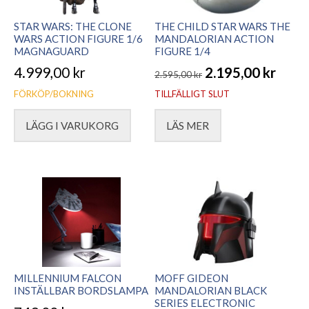
STAR WARS: THE CLONE
THE CHILD STAR WARS THE
WARS ACTION FIGURE 1/6
MANDALORIAN ACTION
MAGNAGUARD
FIGURE 1/4
4.999,00
kr
2.195,00
kr
2.595,00
kr
Det
Det
FÖRKÖP/BOKNING
TILLFÄLLIGT SLUT
ursprungliga
nuvarande
LÄGG I VARUKORG
LÄS MER
priset
priset
var:
är:
2.595,00 kr.
2.195,00 kr.
MILLENNIUM FALCON
MOFF GIDEON
INSTÄLLBAR BORDSLAMPA
MANDALORIAN BLACK
SERIES ELECTRONIC