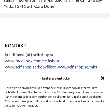
samlarfigurer som The Mandalorian,
The Child
/ Baby
Yoda,
IG-11
och
Cara Dune
.
KONTAKT
kundtjanst (at) scifishop.se
www.facebook.com/scifishop
www.scifishop.se/kopvillkor
www.scifishop.se/mitt
konto
Hantera samtycke
Veddestavägen 24
17562 Järfälla
För att ge en bra upplevelse använder vi teknik som cookies för att lagra
Sweden
och/eller komma åt enhetsinformation. När du samtycker till dessa tekniker
kan vi behandla data som surfbeteende eller unika ID:n på denna webbplats.
Om du inte samtycker eller om du återkallar ditt samtycke kan detta påverka
vissa funktioner negativt.