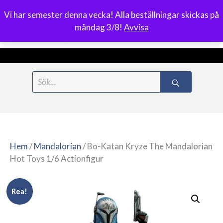
Vi har semester denna vecka! Alla beställningar skickas på
0
måndag 3/8!
Avvisa
Meny
Hoppa
Search
till
for:
innehåll
Hem
/
Mandalorian
/ Bo-Katan Kryze The Mandalorian
Hot Toys 1/6 Actionfigur
Rea!