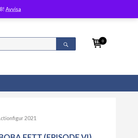
/8!
Avvisa
0
Actionfigur 2021
BOBA FETT (EPISODE VI)