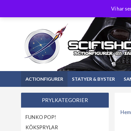
Hoppa
3-4 dagars leverans
Öppet köp 30 dagar
Vi har s
till
Hoppa
innehåll
till
innehåll
ACTIONFIGURER
STATYER & BYSTER
SA
PRYLKATEGORIER
Hem
FUNKO POP!
KÖKSPRYLAR