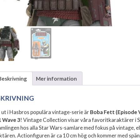
Beskrivning
Mer information
SKRIVNING
 ut i Hasbros populära vintage-serie är
Boba Fett (Episode V
1 Wave 3
! Vintage Collection visar våra favoritkaraktärer i St
samlingen hos alla Star Wars-samlare med fokus på vintage, ell
ktären. Actionfiguren är ca 10 cm hög och kommer med spänna