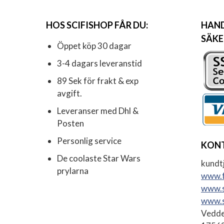
HOS SCIFISHOP FÅR DU:
HAND
SÄKE
Öppet köp 30 dagar
3-4 dagars leveranstid
89 Sek för frakt & exp
avgift.
Leveranser med Dhl &
Posten
Personlig service
KON
De coolaste Star Wars
kundtj
prylarna
www.f
www.s
www.s
Vedde