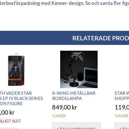
terboxförpackning med Kenner-design.
Se och samla fler fig
RELATERADE PRO
TH VADER STAR
X-WING INSTÄLLBAR
STAR 
 EP IV BLACK SERIES
BORDSLAMPA
SHOPP
ON FIGURE
849,00
kr
119,
,00
kr
I LAGER
I LAGER
ÄLLIGT SLUT