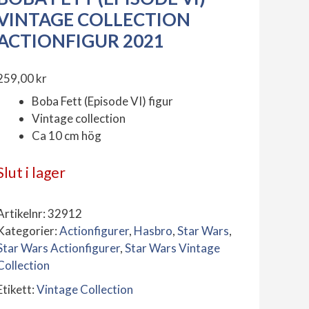
VINTAGE COLLECTION
ACTIONFIGUR 2021
259,00
kr
Boba Fett (Episode VI) figur
Vintage collection
Ca 10 cm hög
Slut i lager
Artikelnr:
32912
Kategorier:
Actionfigurer
,
Hasbro
,
Star Wars
,
Star Wars Actionfigurer
,
Star Wars Vintage
Collection
Etikett:
Vintage Collection