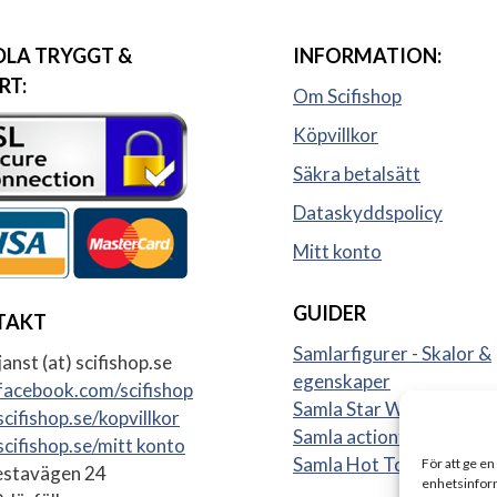
LA TRYGGT &
INFORMATION:
RT:
Om Scifishop
Köpvillkor
Säkra betalsätt
Dataskyddspolicy
Mitt konto
GUIDER
TAKT
Samlarfigurer - Skalor &
anst (at) scifishop.se
egenskaper
acebook.com/scifishop
Samla Star Wars figurer
cifishop.se/kopvillkor
Samla actionfigurer
cifishop.se/mitt konto
Samla Hot Toys
För att ge en
stavägen 24
enhetsinform