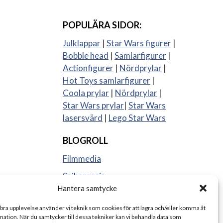
POPULÄRA SIDOR:
Julklappar
|
Star Wars figurer
|
Bobble head
|
Samlarfigurer
|
Actionfigurer
|
Nördprylar
|
Hot Toys samlarfigurer
|
Coola prylar
|
Nördprylar
|
Star Wars prylar
|
Star Wars
lasersvärd
|
Lego Star Wars
BLOGROLL
Filmmedia
Sajberspejs
Hantera samtycke
Strange things
 bra upplevelse använder vi teknik som cookies för att lagra och/eller komma åt
ation. När du samtycker till dessa tekniker kan vi behandla data som