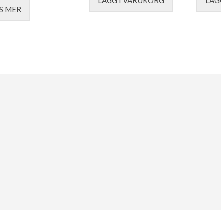
LÄGG I VARUKORG
LÄG
S MER