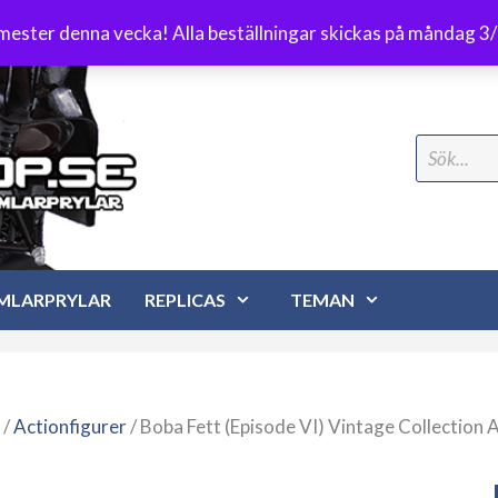
Frakt 89 kr
emester denna vecka! Alla beställningar skickas på måndag 3
Search
for:
MLARPRYLAR
REPLICAS
TEMAN
/
Actionfigurer
/ Boba Fett (Episode VI) Vintage Collection 