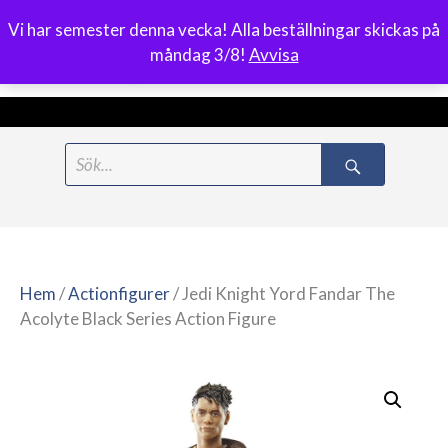
Vi har semester denna vecka! Alla beställningar skickas på
0
måndag 3/8!
Avvisa
Meny
Hoppa
Search
till
for:
innehåll
Hem
/
Actionfigurer
/ Jedi Knight Yord Fandar The
Acolyte Black Series Action Figure