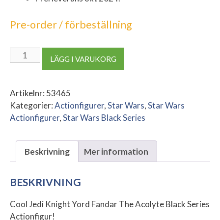
Pre-order / förbeställning
Jedi
LÄGG I VARUKORG
Knight
Yord
Fandar
Artikelnr:
53465
The
Kategorier:
Actionfigurer
,
Star Wars
,
Star Wars
Acolyte
Actionfigurer
,
Star Wars Black Series
Black
Series
Beskrivning
Mer information
Action
Figure
mängd
BESKRIVNING
Cool Jedi Knight Yord Fandar The Acolyte Black Series
Actionfigur!