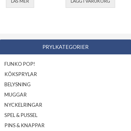
LÄS MER
LÄGG I VARUKORG
priset
priset
var:
är:
2.595,00 kr.
2.195,00 kr.
PRYLKATEGORIER
FUNKO POP!
KÖKSPRYLAR
BELYSNING
MUGGAR
NYCKELRINGAR
SPEL & PUSSEL
PINS & KNAPPAR