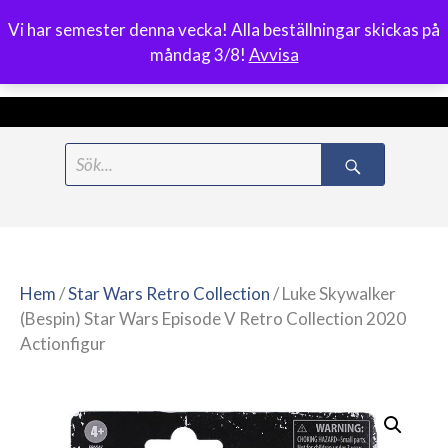
Vi har semester denna vecka! Alla beställningar skickas på
0
måndag 3/8!
Avvisa
Meny
Hoppa
Search
till
for:
innehåll
Hem
/
Star Wars Retro Collection
/ Luke Skywalker
(Bespin) Star Wars Episode V Retro Collection 2020
Actionfigur