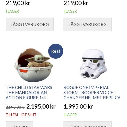
219,00
kr
219,00
kr
I LAGER
I LAGER
LÄGG I VARUKORG
LÄGG I VARUKORG
Rea!
THE CHILD STAR WARS
ROGUE ONE IMPERIAL
THE MANDALORIAN
STORMTROOPER VOICE-
ACTION FIGURE 1/4
CHANGER HELMET REPLICA
2.195,00
kr
1.995,00
kr
2.595,00
kr
Det
Det
TILLFÄLLIGT SLUT
I LAGER
ursprungliga
nuvarande