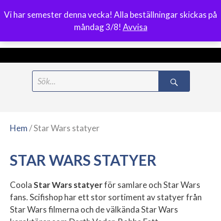
Vi har semester denna vecka! Alla beställningar skickas på
0
måndag 3/8!
Avvisa
Meny
Hoppa
Search
till
for:
innehåll
Hem
/ Star Wars statyer
STAR WARS STATYER
Coola
Star Wars statyer
för samlare och Star Wars
fans. Scifishop har ett stor sortiment av statyer från
Star Wars filmerna och de välkända Star Wars