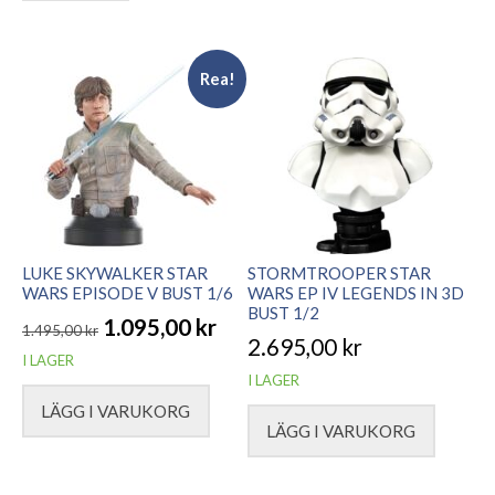
var:
är:
1.495,00 kr.
895,00 kr.
Rea!
LUKE SKYWALKER STAR
STORMTROOPER STAR
WARS EPISODE V BUST 1/6
WARS EP IV LEGENDS IN 3D
BUST 1/2
1.095,00
kr
1.495,00
kr
2.695,00
kr
Det
Det
I LAGER
I LAGER
ursprungliga
nuvarande
LÄGG I VARUKORG
priset
priset
LÄGG I VARUKORG
var:
är:
1.495,00 kr.
1.095,00 kr.