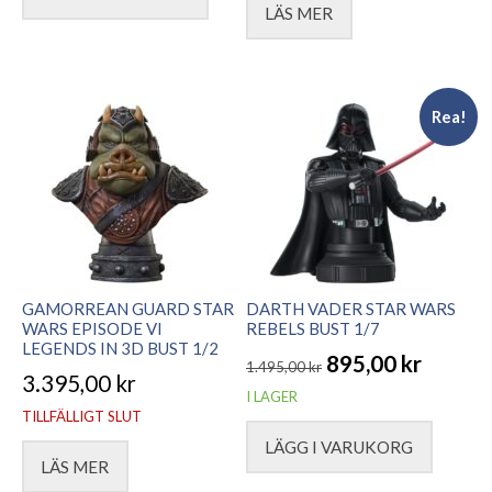
LÄS MER
priset
priset
var:
är:
2.695,00 kr.
1.995,00 kr.
Rea!
GAMORREAN GUARD STAR
DARTH VADER STAR WARS
WARS EPISODE VI
REBELS BUST 1/7
LEGENDS IN 3D BUST 1/2
895,00
kr
1.495,00
kr
3.395,00
kr
Det
Det
I LAGER
TILLFÄLLIGT SLUT
ursprungliga
nuvarande
LÄGG I VARUKORG
priset
priset
LÄS MER