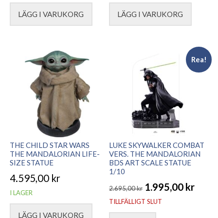
LÄGG I VARUKORG
LÄGG I VARUKORG
Rea!
THE CHILD STAR WARS
LUKE SKYWALKER COMBAT
THE MANDALORIAN LIFE-
VERS. THE MANDALORIAN
SIZE STATUE
BDS ART SCALE STATUE
1/10
4.595,00
kr
1.995,00
kr
2.695,00
kr
I LAGER
Det
Det
TILLFÄLLIGT SLUT
ursprungliga
nuvarande
LÄGG I VARUKORG