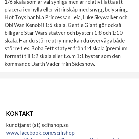
1/6 skala som är väl synliga men är relativt lätta att
placera i en hylla eller vitrinskåp med snygg belysning.
Hot Toys har bl.a Princessan Leia, Luke Skywalker och
Obi Wan Kenobi i 1:6 skala. Gentle Giant gör också
billigare Star Wars statyer och byster i 1:8 och 1:10
skala. Har du större utrymme kan du överväga både
större t.ex. Boba Fett statyer från 1:4 skala (premium
format) till 1:2 skala eller t.o.m 1:1 byster som den
kommande Darth Vader från Sideshow.
KONTAKT
kundtjanst (at) scifishop.se
www.facebook.com/scifishop