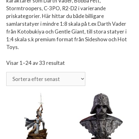
karaktärer som Darth Vader, Bobba Fett,
Stormtroopers, C-3PO, R2-D2 i varierande
priskategorier. Här hittar du både billigare
samlarstatyer i mindre 1:8 skala på t.ex Darth Vader
från Kotobukiya och Gentle Giant, till stora statyer i
1:4 skala s.k premium format från Sideshow och Hot
Toys.
Visar 1–24 av 33 resultat
Sortera
efter
senaste