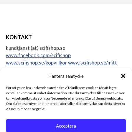
KONTAKT
kundtjanst (at) scifishop.se
www.facebook.com/scifishop
www.scifishop.se/kopvillkor
www.scifishop.se/mitt
konto
Hantera samtycke
Veddestavägen 24
17562 Järfälla
För att ge en bra upplevelse använder vi teknik som cookies för att lagra
Sweden
och/eller komma åt enhetsinformation. När du samtycker till dessa tekniker
kan vi behandla data som surfbeteende eller unika ID:n på denna webbplats.
Om du inte samtycker eller om du återkallar ditt samtycke kan detta påverka
vissa funktioner negativt.
Acceptera