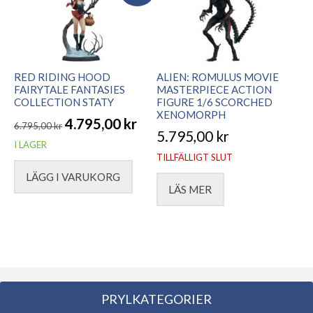
RED RIDING HOOD
ALIEN: ROMULUS MOVIE
FAIRYTALE FANTASIES
MASTERPIECE ACTION
COLLECTION STATY
FIGURE 1/6 SCORCHED
XENOMORPH
4.795,00
kr
6.795,00
kr
5.795,00
kr
Det
Det
I LAGER
TILLFÄLLIGT SLUT
ursprungliga
nuvarande
LÄGG I VARUKORG
priset
priset
LÄS MER
var:
är:
6.795,00 kr.
4.795,00 kr.
PRYLKATEGORIER