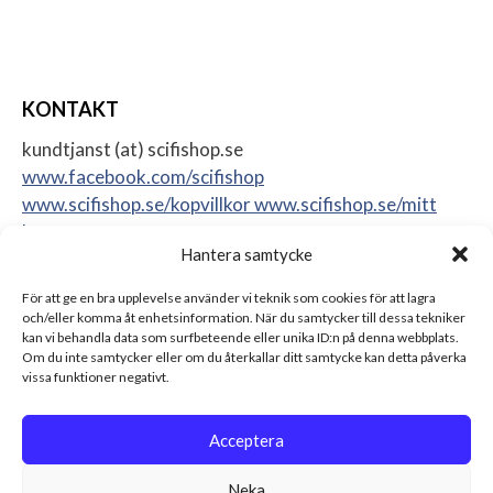
KONTAKT
kundtjanst (at) scifishop.se
www.facebook.com/scifishop
www.scifishop.se/kopvillkor
www.scifishop.se/mitt
konto
Hantera samtycke
Veddestavägen 24
17562 Järfälla
För att ge en bra upplevelse använder vi teknik som cookies för att lagra
Sweden
och/eller komma åt enhetsinformation. När du samtycker till dessa tekniker
kan vi behandla data som surfbeteende eller unika ID:n på denna webbplats.
Om du inte samtycker eller om du återkallar ditt samtycke kan detta påverka
vissa funktioner negativt.
Acceptera
Neka