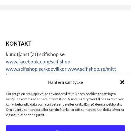
KONTAKT
kundtjanst (at) scifishop.se
www.facebook.com/scifishop
www.scifishop.se/kopvillkor
www.scifishop.se/mitt
konto
Hantera samtycke
Veddestavägen 24
17562 Järfälla
För att ge en bra upplevelse använder vi teknik som cookies för att lagra
Sweden
och/eller komma åt enhetsinformation. När du samtycker till dessa tekniker
kan vi behandla data som surfbeteende eller unika ID:n på denna webbplats.
Om du inte samtycker eller om du återkallar ditt samtycke kan detta påverka
vissa funktioner negativt.