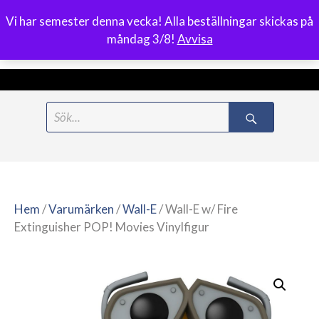
Vi har semester denna vecka! Alla beställningar skickas på
0
måndag 3/8!
Avvisa
Meny
Hoppa
Search
till
for:
innehåll
Hem
/
Varumärken
/
Wall-E
/ Wall-E w/ Fire
Extinguisher POP! Movies Vinylfigur