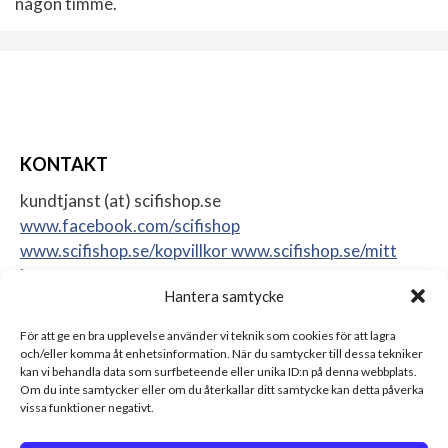
någon timme.
KONTAKT
kundtjanst (at) scifishop.se
www.facebook.com/scifishop
www.scifishop.se/kopvillkor
www.scifishop.se/mitt
konto
Hantera samtycke
Veddestavägen 24
17562 Järfälla
För att ge en bra upplevelse använder vi teknik som cookies för att lagra
Sweden
och/eller komma åt enhetsinformation. När du samtycker till dessa tekniker
kan vi behandla data som surfbeteende eller unika ID:n på denna webbplats.
Om du inte samtycker eller om du återkallar ditt samtycke kan detta påverka
vissa funktioner negativt.