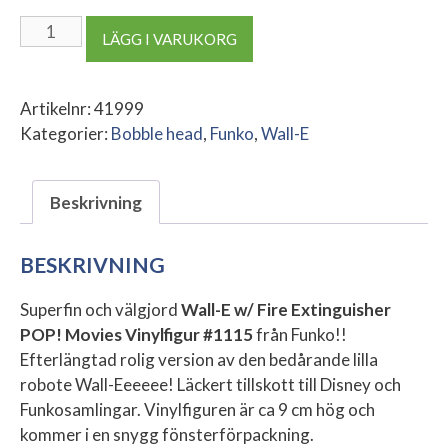
Wall-
LÄGG I VARUKORG
E
w/
Fire
Artikelnr:
41999
Extinguisher
Kategorier:
Bobble head
,
Funko
,
Wall-E
POP!
Movies
Beskrivning
Vinylfigur
mängd
BESKRIVNING
Superfin och välgjord
Wall-E w/ Fire Extinguisher
POP! Movies Vinylfigur
#1115
från Funko!!
Efterlängtad rolig version av den bedårande lilla
robote Wall-Eeeeee! Läckert tillskott till Disney och
Funkosamlingar. Vinylfiguren är ca 9 cm hög och
kommer i en snygg fönsterförpackning.