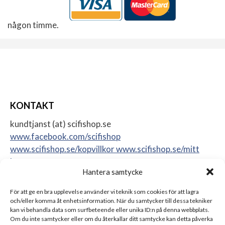
någon timme.
KONTAKT
kundtjanst (at) scifishop.se
www.facebook.com/scifishop
www.scifishop.se/kopvillkor
www.scifishop.se/mitt
konto
Hantera samtycke
Veddestavägen 24
17562 Järfälla
För att ge en bra upplevelse använder vi teknik som cookies för att lagra
Sweden
och/eller komma åt enhetsinformation. När du samtycker till dessa tekniker
kan vi behandla data som surfbeteende eller unika ID:n på denna webbplats.
Om du inte samtycker eller om du återkallar ditt samtycke kan detta påverka