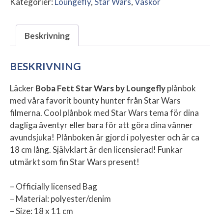
Kategorier:
Loungefly
,
Star Wars
,
Väskor
Beskrivning
BESKRIVNING
Läcker
Boba Fett Star Wars by Loungefly
plånbok
med våra favorit bounty hunter från Star Wars
filmerna. Cool plånbok med Star Wars tema för dina
dagliga äventyr eller bara för att göra dina vänner
avundsjuka! Plånboken är gjord i polyester och är ca
18 cm lång. Självklart är den licensierad! Funkar
utmärkt som fin Star Wars present!
– Officially licensed Bag
– Material: polyester/denim
– Size: 18 x 11 cm