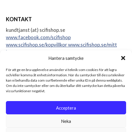
KONTAKT
kundtjanst (at) scifishop.se
www.facebook.com/scifishop
www.scifishop.se/kopvillkor
www.scifishop.se/mitt
konto
Hantera samtycke
Veddestavägen 24
17562 Järfälla
För att ge en bra upplevelse använder vi teknik som cookies för att lagra
Sweden
och/eller komma åt enhetsinformation. När du samtycker till dessa tekniker
kan vi behandla data som surfbeteende eller unika ID:n på denna webbplats.
Om du inte samtycker eller om du återkallar ditt samtycke kan detta påverka
vissa funktioner negativt.
Acceptera
Neka