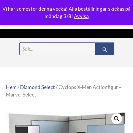
Vi har semester denna vecka! Alla beställningar skickas på
0
måndag 3/8!
Avvisa
Meny
Hoppa
Search
till
for:
innehåll
Hem
/
Diamond Select
/ Cyclops X-Men Actionfigur –
Marvel Select